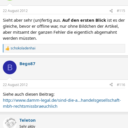
22 August 2012
#115
Sieht aber sehr (un)fertig aus.
Auf den ersten Blick
ist es der
gleiche, bevor er offline war, nur ohne Bildchen der Artikel,
aber mitsamt der ganzen Fehler die eigentlich abgemahnt
werden müssten.
schokoladenhai
R
e
a
Bego87
k
B
t
i
o
n
22 August 2012
#116
e
n
Siehe auch diesen Beitrag:
:
http://www.damm-legal.de/sind-die-a...handelsgesellschaft-
mbh-rechtsmissbraeuchlich
Teleton
Sehr aktiv