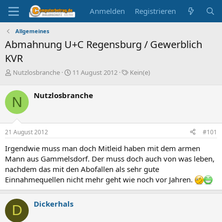
Anmelden
Registrieren
Allgemeines
Abmahnung U+C Regensburg / Gewerblich
KVR
E
E
S
Nutzlosbranche
11 August 2012
Kein(e)
r
r
c
s
s
h
Nutzlosbranche
N
t
t
l
e
e
a
l
l
g
l
l
w
21 August 2012
#101
e
t
o
r
a
r
Irgendwie muss man doch Mitleid haben mit dem armen
m
t
Mann aus Gammelsdorf. Der muss doch auch von was leben,
e
nachdem das mit den Abofallen als sehr gute
Einnahmequellen nicht mehr geht wie noch vor Jahren.
Dickerhals
D