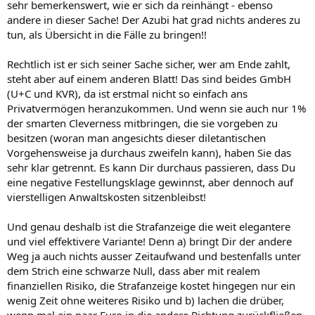
sehr bemerkenswert, wie er sich da reinhängt - ebenso
andere in dieser Sache! Der Azubi hat grad nichts anderes zu
tun, als Übersicht in die Fälle zu bringen!!
Rechtlich ist er sich seiner Sache sicher, wer am Ende zahlt,
steht aber auf einem anderen Blatt! Das sind beides GmbH
(U+C und KVR), da ist erstmal nicht so einfach ans
Privatvermögen heranzukommen. Und wenn sie auch nur 1%
der smarten Cleverness mitbringen, die sie vorgeben zu
besitzen (woran man angesichts dieser diletantischen
Vorgehensweise ja durchaus zweifeln kann), haben Sie das
sehr klar getrennt. Es kann Dir durchaus passieren, dass Du
eine negative Festellungsklage gewinnst, aber dennoch auf
vierstelligen Anwaltskosten sitzenbleibst!
Und genau deshalb ist die Strafanzeige die weit elegantere
und viel effektivere Variante! Denn a) bringt Dir der andere
Weg ja auch nichts ausser Zeitaufwand und bestenfalls unter
dem Strich eine schwarze Null, dass aber mit realem
finanziellen Risiko, die Strafanzeige kostet hingegen nur ein
wenig Zeit ohne weiteres Risiko und b) lachen die drüber,
wenn mal ein paar Euro in die andere Richtung zurückfließen.