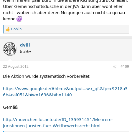
Über Gemeinschaftsdusche in der JVA dann aber wohl eher
nicht - wobei ich aber deren Neigungen auch nicht so genau
kenne
Goblin
R
e
a
dvill
k
t
Inaktiv
i
o
n
22 August 2012
#109
e
n
Die Aktion wurde systematisch vorbereitet:
:
https://www.google.de/#hl=de&output...w.r_qf.&fp=c9218a3
6b4eaf051&biw=1636&bih=1140
Gemäß
http://muenchen.locanto.de/ID_135931451/Mehrere-
Juristinnen-Juristen-fuer-Wettbewerbsrecht.html