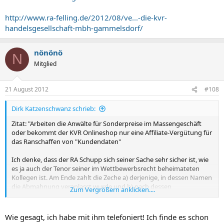
http://www.ra-felling.de/2012/08/ve...-die-kvr-
handelsgesellschaft-mbh-gammelsdorf/
nönönö
N
Mitglied
21 August 2012
#108
Dirk Katzenschwanz schrieb:
Zitat: "Arbeiten die Anwälte für Sonderpreise im Massengeschäft
oder bekommt der KVR Onlineshop nur eine Affiliate-Vergütung für
das Ranschaffen von "Kundendaten"
Ich denke, dass der RA Schupp sich seiner Sache sehr sicher ist, wie
es ja auch der Tenor seiner im Wettbewerbsrecht beheimateten
Kollegen ist. Am Ende zahlt die Zeche a) derjenige, in dessen Namen
die Abmahnung veranlasst wurde und b) nach dessen
Zum Vergrößern anklicken....
wirtschaftlichem Tod die abmahnenden Rechtsanwälte.
Wie gesagt, ich habe mit ihm telefoniert! Ich finde es schon