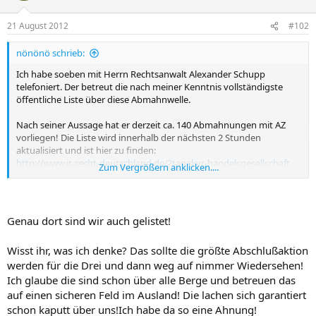
21 August 2012
#102
nönönö schrieb:
Ich habe soeben mit Herrn Rechtsanwalt Alexander Schupp
telefoniert. Der betreut die nach meiner Kenntnis vollständigste
öffentliche Liste über diese Abmahnwelle.
Nach seiner Aussage hat er derzeit ca. 140 Abmahnungen mit AZ
vorliegen! Die Liste wird innerhalb der nächsten 2 Stunden
aktualisiert und ist hier zu finden:
http://www.it-recht-deutschland.de/?tag=kvr-handelsgesellschaft
Zum Vergrößern anklicken....
An alle Betroffenen meine Bitte, die Abmahnung dort zur
Dokumentation hinzuschicken. Man kann dort guten gewissens
freie Weitergabe zusagen, die Weitergabe erfolgt nur an die
Genau dort sind wir auch gelistet!
Staatsanwaltschaften! Der NAchweis der Massenabmahnung ist das
schärfste Schwert in dieser Sache, insofern ist es sinnvoll, hier
Wisst ihr, was ich denke? Das sollte die größte Abschlußaktion
zentral zu sammeln! Er ist auch selbst mit dem Anwalt des avisierten
werden für die Drei und dann weg auf nimmer Wiedersehen!
Akte 20.12 Beitrags in Kontakt.
Ich glaube die sind schon über alle Berge und betreuen das
Nach Aussage von Herrn Schupp hat er so eine Resonanz auf einen
auf einen sicheren Feld im Ausland! Die lachen sich garantiert
Artikel zu diesem Thema noch nie erlebt! Ich denke mal, da hat sich
schon kaputt über uns!Ich habe da so eine Ahnung!
einer ganz böse verzockt! Wie sagt man so schön: Gier frist Hirn!