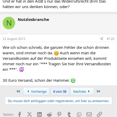
Und er hat in den AGB`s nur das Widerrufsrecht drin! Das
hätten wir uns denken können, oder?
Nutzlosbranche
N
22 August 2012
#120
Wie ich schon schrieb, die ganzen Fehler die schon drinnen
waren, sind immer noch da.
Auch wenn man die
Versandkosten auf der Produktseite einsehen will, kommt
immer noch nur ein "*** Tragen Sie hier Ihre Versandkosten
ein ***".
30 Euro Versand, schon der Hammer.
Erste
Letzte
Vorherige
6 von 38
Nächste
Du musst dich einloggen oder registrieren, um hier zu antworten.
Facebook
X (Twitter)
LinkedIn
Reddit
Pinterest
Tumblr
WhatsApp
E-Mail
Link
Teilen: