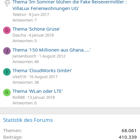
Thema 'Im Sommer blühen die Fake Reisevermittler :
VillaLux Ferienwohnungen UG'
Teleton
8 Juni 2017
Antworten: 7
Thema 'Schöne Grüse'
D
Dascha
4 Januar 2018
Antworten: 0
Thema '150 Millionen aus Ghana.....'
J
Jansenbusch
1 August 2012
Antworten: 49
Thema 'CloudWorks GmbH'
I
icke516
16 August 2017
Antworten: 38
Thema 'WLan oder LTE'
R
Rolli88
13 Januar 2018
Antworten: 6
Statistik des Forums
Themen
68.061
Beiträge
410.339