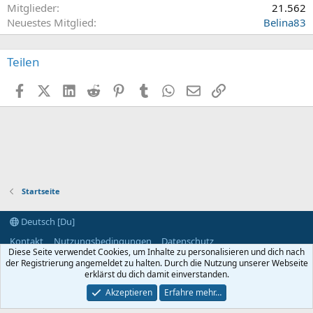
Mitglieder
21.562
Neuestes Mitglied
Belina83
Teilen
Facebook
X (Twitter)
LinkedIn
Reddit
Pinterest
Tumblr
WhatsApp
E-Mail
Link
Startseite
Deutsch [Du]
Kontakt
Nutzungsbedingungen
Datenschutz
Diese Seite verwendet Cookies, um Inhalte zu personalisieren und dich nach
Hilfe und Impressum
Start
R
der Registrierung angemeldet zu halten. Durch die Nutzung unserer Webseite
S
S
erklärst du dich damit einverstanden.
®
Community platform by XenForo
© 2010-2024 XenForo Ltd.
Akzeptieren
Erfahre mehr…
Breite
Abfragen
19
Zeit
0.0821s
Max. Speicher
4.03MB