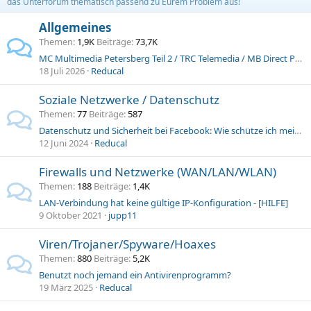
das Unterforum thematisch passend zu Eurem Problem aus!
Allgemeines
Themen
1,9K
Beiträge
73,7K
MC Multimedia Petersberg Teil 2 / TRC Telemedia / MB Direct Phone Ltd
18 Juli 2026
Reducal
Soziale Netzwerke / Datenschutz
Themen
77
Beiträge
587
Datenschutz und Sicherheit bei Facebook: Wie schütze ich meine persönlichen Daten vor Missbrauch und Betrug in sozialen Netzwerken?
12 Juni 2024
Reducal
Firewalls und Netzwerke (WAN/LAN/WLAN)
Themen
188
Beiträge
1,4K
LAN-Verbindung hat keine gültige IP-Konfiguration - [HILFE]
9 Oktober 2021
jupp11
Viren/Trojaner/Spyware/Hoaxes
Themen
880
Beiträge
5,2K
Benutzt noch jemand ein Antivirenprogramm?
19 März 2025
Reducal