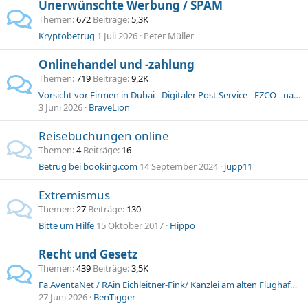
Unerwünschte Werbung / SPAM
Themen
672
Beiträge
5,3K
Kryptobetrug
1 Juli 2026
Peter Müller
Onlinehandel und -zahlung
Themen
719
Beiträge
9,2K
Vorsicht vor Firmen in Dubai - Digitaler Post Service - FZCO - nachsendung-post - dein-rundfunkbeitrag
3 Juni 2026
BraveLion
Reisebuchungen online
Themen
4
Beiträge
16
Betrug bei booking.com
14 September 2024
jupp11
Extremismus
Themen
27
Beiträge
130
Bitte um Hilfe
15 Oktober 2017
Hippo
Recht und Gesetz
Themen
439
Beiträge
3,5K
Fa.AventaNet / RAin Eichleitner-Fink/ Kanzlei am alten Flughafen Neubiberg
27 Juni 2026
BenTigger