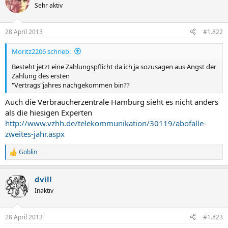
Sehr aktiv
28 April 2013
#1.822
Moritz2206 schrieb:
Besteht jetzt eine Zahlungspflicht da ich ja sozusagen aus Angst der
Zahlung des ersten
"Vertrags"jahres nachgekommen bin??
Auch die Verbraucherzentrale Hamburg sieht es nicht anders
als die hiesigen Experten
http://www.vzhh.de/telekommunikation/30119/abofalle-
zweites-jahr.aspx
Goblin
R
e
a
dvill
k
t
Inaktiv
i
o
n
28 April 2013
#1.823
e