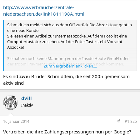
http://www.verbraucherzentrale-
niedersachsen.de/link1811198A.html
Schmidtlein meldet sich aus dem Off zurück Die Abzocktour geht in
eine neue Runde
Sie lesen einen Artikel zur Internetabzocke. Auf dem Foto ist eine
Computertastatur zu sehen. Auf der Enter-Taste steht Vorsicht
Abzocke!
Sie haben noch keine Mahnung von der Inside Heute GmbH oder
der Tropmi Payment GmbH erhalten? Das kann noch kommen.
Zum Vergrößern anklicken....
Denn Geschäftsführer beider Internetseiten ist Andreas Schmidtlein,
der uns bereits in vergangenen Jahren wegen zahlreicher
Es sind
zwei
Brüder Schmidtlein, die seit 2005 gemeinsam
Abzockereien beschäftigt hat. Aktuell ist er wieder sehr rege.
aktiv sind
dvill
Inaktiv
16 Januar 2014
#1.825
Vertreiben die ihre Zahlungserpressungen nun per Google?