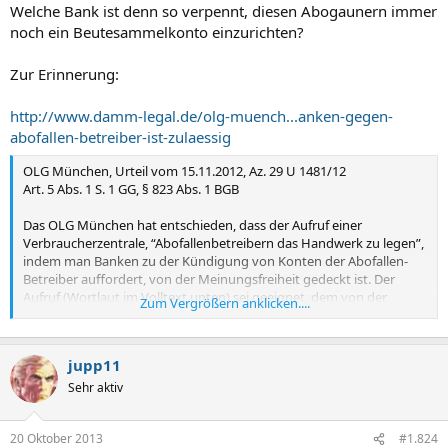
n
Welche Bank ist denn so verpennt, diesen Abogaunern immer
:
noch ein Beutesammelkonto einzurichten?
Zur Erinnerung:
http://www.damm-legal.de/olg-muench...anken-gegen-
abofallen-betreiber-ist-zulaessig
OLG München, Urteil vom 15.11.2012, Az. 29 U 1481/12
Art. 5 Abs. 1 S. 1 GG, § 823 Abs. 1 BGB
Das OLG München hat entschieden, dass der Aufruf einer
Verbraucherzentrale, “Abofallenbetreibern das Handwerk zu legen”,
indem man Banken zu der Kündigung von Konten der Abofallen-
Betreiber auffordert, von der Meinungsfreiheit gedeckt ist. Der
Aufruf (Wortlaut im Volltext unten) sei geeignet, dem von der
Zum Vergrößern anklicken....
Antragsgegnerin bekämpften Missstand zu begegnen, da der
erwünschte Erfolg durch die Maßnahme gefördert werden könne.
Eine Unverhältsnismäßigkeit liege nicht vor und die
jupp11
Antragsgegnerin verfolge auch keine eigenen wirtschaftlichen
Interessen.
Sehr aktiv
20 Oktober 2013
#1.824