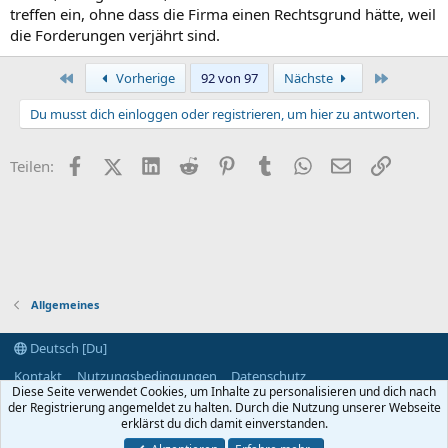
treffen ein, ohne dass die Firma einen Rechtsgrund hätte, weil
die Forderungen verjährt sind.
Erste
Letzte
Vorherige
92 von 97
Nächste
Du musst dich einloggen oder registrieren, um hier zu antworten.
Facebook
X (Twitter)
LinkedIn
Reddit
Pinterest
Tumblr
WhatsApp
E-Mail
Link
Teilen:
Allgemeines
Deutsch [Du]
Kontakt
Nutzungsbedingungen
Datenschutz
Diese Seite verwendet Cookies, um Inhalte zu personalisieren und dich nach
Hilfe und Impressum
Start
R
der Registrierung angemeldet zu halten. Durch die Nutzung unserer Webseite
S
S
erklärst du dich damit einverstanden.
®
Community platform by XenForo
© 2010-2024 XenForo Ltd.