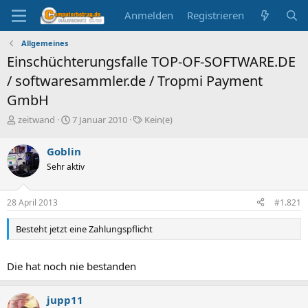
Anmelden
Registrieren
Allgemeines
Einschüchterungsfalle TOP-OF-SOFTWARE.DE
/ softwaresammler.de / Tropmi Payment
GmbH
E
E
S
zeitwand
7 Januar 2010
Kein(e)
r
r
c
s
s
h
Goblin
t
t
l
Sehr aktiv
e
e
a
l
l
g
l
l
w
28 April 2013
#1.821
e
t
o
r
a
r
Besteht jetzt eine Zahlungspflicht
m
t
e
Die hat noch nie bestanden
jupp11