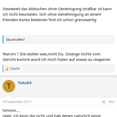
Inwieweit das Abbuchen ohne Genemigung strafbar ist kann
ich nicht beurteilen. Sich ohne Genehmigung an einem
fremden Konto bedienen find ich schon grenzwertig
Da anrufen?
Warum ? Die wollen was,nicht Du. Solange nichts vom
Gericht kommt würd ich mich hüten auf sowas zu reagieren
Tutu54
R
e
a
Tutu54
k
T
t
i
o
n
18 September 2012
#43
e
n
hmmm....
:
neee, ich kenn die nicht und hab denen natürlich keine