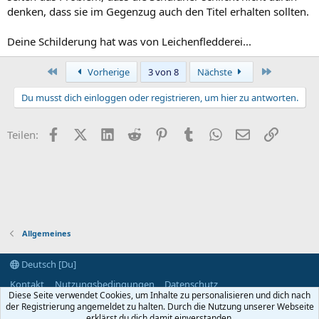
denken, dass sie im Gegenzug auch den Titel erhalten sollten.
Deine Schilderung hat was von Leichenfledderei...
Erste
Letzte
Vorherige
3 von 8
Nächste
Du musst dich einloggen oder registrieren, um hier zu antworten.
Facebook
X (Twitter)
LinkedIn
Reddit
Pinterest
Tumblr
WhatsApp
E-Mail
Link
Teilen:
Allgemeines
Deutsch [Du]
Kontakt
Nutzungsbedingungen
Datenschutz
Diese Seite verwendet Cookies, um Inhalte zu personalisieren und dich nach
Hilfe und Impressum
Start
R
der Registrierung angemeldet zu halten. Durch die Nutzung unserer Webseite
S
S
erklärst du dich damit einverstanden.