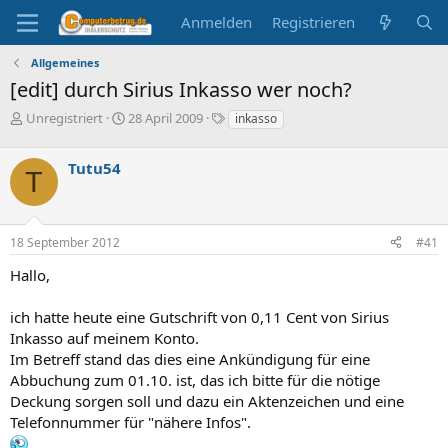
Anmelden
Registrieren
Allgemeines
[edit] durch Sirius Inkasso wer noch?
E
E
S
Unregistriert
28 April 2009
inkasso
r
r
c
s
s
h
Tutu54
t
t
l
T
e
e
a
l
l
g
l
l
w
18 September 2012
#41
e
t
o
r
a
r
Hallo,
m
t
e
ich hatte heute eine Gutschrift von 0,11 Cent von Sirius
Inkasso auf meinem Konto.
Im Betreff stand das dies eine Ankündigung für eine
Abbuchung zum 01.10. ist, das ich bitte für die nötige
Deckung sorgen soll und dazu ein Aktenzeichen und eine
Telefonnummer für "nähere Infos".