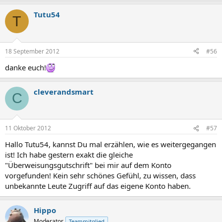
a
Tutu54
k
T
t
i
o
n
18 September 2012
#56
e
n
danke euch!
:
cleverandsmart
C
11 Oktober 2012
#57
Hallo Tutu54, kannst Du mal erzählen, wie es weitergegangen
ist! Ich habe gestern exakt die gleiche
"Überweisungsgutschrift" bei mir auf dem Konto
vorgefunden! Kein sehr schönes Gefühl, zu wissen, dass
unbekannte Leute Zugriff auf das eigene Konto haben.
Hippo
Moderator
Teammitglied