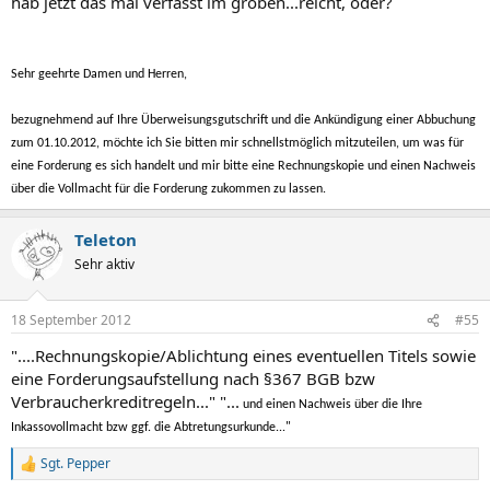
hab jetzt das mal verfasst im groben...reicht, oder?
Sehr geehrte Damen und Herren,
bezugnehmend auf Ihre Überweisungsgutschrift und die Ankündigung einer Abbuchung
zum 01.10.2012, möchte ich Sie bitten mir schnellstmöglich mitzuteilen, um was für
eine Forderung es sich handelt und mir bitte eine Rechnungskopie und einen Nachweis
über die Vollmacht für die Forderung zukommen zu lassen.
Teleton
Sehr aktiv
18 September 2012
#55
"....Rechnungskopie/Ablichtung eines eventuellen Titels sowie
eine Forderungsaufstellung nach §367 BGB bzw
Verbraucherkreditregeln..." "...
und einen Nachweis über die Ihre
Inkassovollmacht bzw ggf. die Abtretungsurkunde..."
Sgt. Pepper
R
e