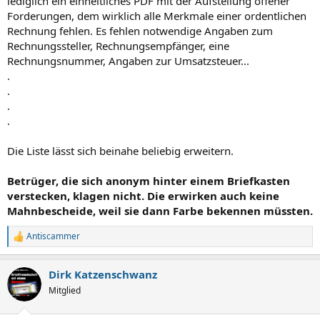
lediglich ein einheitliches PDF mit der Aufstellung offener
Forderungen, dem wirklich alle Merkmale einer ordentlichen
Rechnung fehlen. Es fehlen notwendige Angaben zum
Rechnungssteller, Rechnungsempfänger, eine
Rechnungsnummer, Angaben zur Umsatzsteuer...
.
.
.
.
Die Liste lässt sich beinahe beliebig erweitern.
Betrüger, die sich anonym hinter einem Briefkasten
verstecken, klagen nicht. Die erwirken auch keine
Mahnbescheide, weil sie dann Farbe bekennen müssten.
Antiscammer
R
e
a
Dirk Katzenschwanz
k
t
Mitglied
i
o