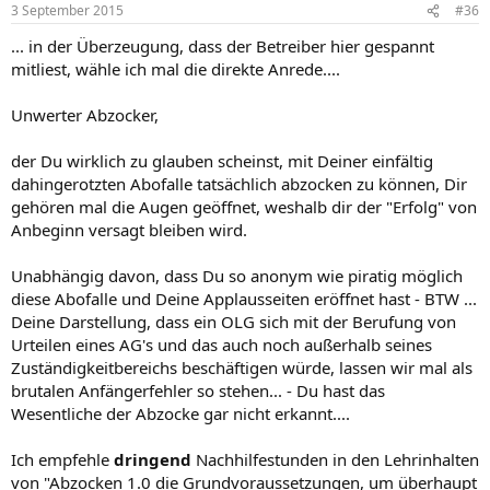
n
3 September 2015
#36
e
n
... in der Überzeugung, dass der Betreiber hier gespannt
:
mitliest, wähle ich mal die direkte Anrede....
Unwerter Abzocker,
der Du wirklich zu glauben scheinst, mit Deiner einfältig
dahingerotzten Abofalle tatsächlich abzocken zu können, Dir
gehören mal die Augen geöffnet, weshalb dir der "Erfolg" von
Anbeginn versagt bleiben wird.
Unabhängig davon, dass Du so anonym wie piratig möglich
diese Abofalle und Deine Applausseiten eröffnet hast - BTW ...
Deine Darstellung, dass ein OLG sich mit der Berufung von
Urteilen eines AG's und das auch noch außerhalb seines
Zuständigkeitbereichs beschäftigen würde, lassen wir mal als
brutalen Anfängerfehler so stehen... - Du hast das
Wesentliche der Abzocke gar nicht erkannt....
Ich empfehle
dringend
Nachhilfestunden in den Lehrinhalten
von "Abzocken 1.0 die Grundvoraussetzungen, um überhaupt