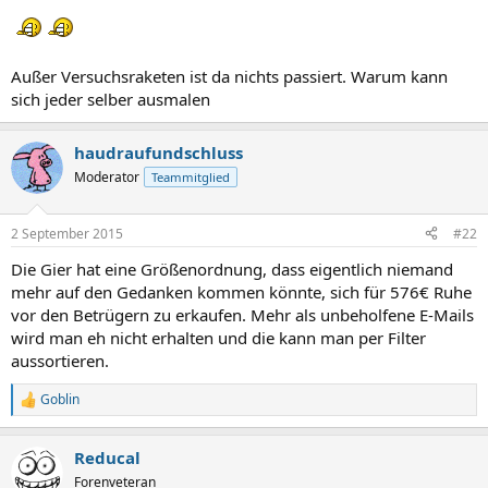
Außer Versuchsraketen ist da nichts passiert. Warum kann
sich jeder selber ausmalen
haudraufundschluss
Moderator
Teammitglied
2 September 2015
#22
Die Gier hat eine Größenordnung, dass eigentlich niemand
mehr auf den Gedanken kommen könnte, sich für 576€ Ruhe
vor den Betrügern zu erkaufen. Mehr als unbeholfene E-Mails
wird man eh nicht erhalten und die kann man per Filter
aussortieren.
Goblin
R
e
a
Reducal
k
t
Forenveteran