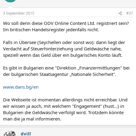
i
o
n
3 September 2015
#37
e
n
Wo soll denn diese ODV Online Content Ltd. registriert sein?
:
Im britischen Handelsregister jedenfalls nicht.
Falls in Übersee (Seychellen oder sonst wo): dann liegt der
Verdacht auf Steuerhinterziehung und Geldwäsche nahe,
speziell wenn das Geld über ein bulgarisches Konto läuft.
Es gibt in Bulgarien eine "Direktion „Finanzermittlungen" bei
der bulgarischen Staatsagentur „Nationale Sicherheit".
www.dans.bg/en
Die Webseite ist momentan allerdings nicht erreichbar. Und
wir wissen ja auch, mit welchem "Engagement" (hust...) in
Bulgarien die Geldwäsche verfolgt wird. Trotzdem könnte
man die ja mal informieren.
dvill