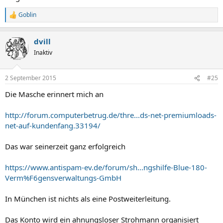
Goblin
R
e
a
dvill
k
t
Inaktiv
i
o
n
2 September 2015
#25
e
n
Die Masche erinnert mich an
:
http://forum.computerbetrug.de/thre...ds-net-premiumloads-
net-auf-kundenfang.33194/
Das war seinerzeit ganz erfolgreich
https://www.antispam-ev.de/forum/sh...ngshilfe-Blue-180-
Verm%F6gensverwaltungs-GmbH
In München ist nichts als eine Postweiterleitung.
Das Konto wird ein ahnungsloser Strohmann organisiert