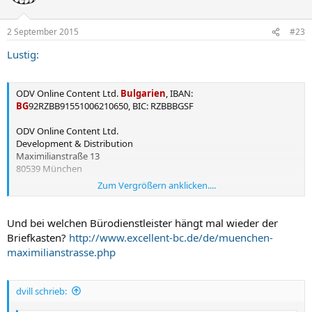
i
o
n
2 September 2015
#23
e
n
Lustig:
:
ODV Online Content Ltd.
Bulgarien
,
IBAN:
BG
92RZBB91551006210650, BIC: RZBBBGSF
ODV Online Content Ltd.
Development & Distribution
Maximilianstraße 13
80539 München
Zum Vergrößern anklicken....
Telefon: 01805 / 99 60 44 0 14Cent/Min. aus dem Festnetz
Telefax: 01805 / 99 60 44 9 14Cent/Min. aus dem Festnetz
Und bei welchen Bürodienstleister hängt mal wieder der
Briefkasten?
http://www.excellent-bc.de/de/muenchen-
maximilianstrasse.php
dvill schrieb: