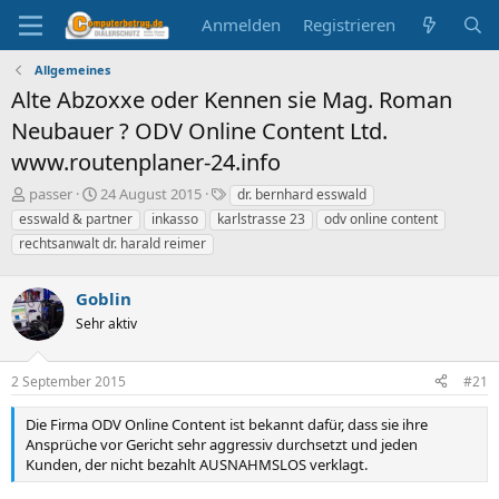
Anmelden
Registrieren
Allgemeines
Alte Abzoxxe oder Kennen sie Mag. Roman
Neubauer ? ODV Online Content Ltd.
www.routenplaner-24.info
E
E
S
passer
24 August 2015
dr. bernhard esswald
r
r
c
esswald & partner
inkasso
karlstrasse 23
odv online content
s
s
h
rechtsanwalt dr. harald reimer
t
t
l
e
e
a
l
l
g
Goblin
l
l
w
Sehr aktiv
e
t
o
r
a
r
m
t
2 September 2015
#21
e
Die Firma ODV Online Content ist bekannt dafür, dass sie ihre
Ansprüche vor Gericht sehr aggressiv durchsetzt und jeden
Kunden, der nicht bezahlt AUSNAHMSLOS verklagt.