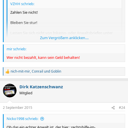
VZHH schrieb:
Zahlen Sie nicht!
Bleiben Sie stur!
Lassen Sie sich nicht von Inkasso- oder Anwaltsbriefen unter
Zum Vergrößern anklicken....
Druck setzen!
Zum Vergrößern anklicken....
mir schrieb:
Wer nicht bezahlt, kann sein Geld behalten!
nich-mit-mir
,
Conrail
und
Goblin
R
e
a
Dirk Katzenschwanz
k
t
Mitglied
i
o
n
2 September 2015
#24
e
n
Nicko1998 schrieb:
:
Ob das ein echter Anwalt ist, der hier : rechtshilfe-im-