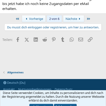
bis jetzt habe ich noch keine Zugangsdaten per eMail
erhalten.
Erste
Letzte
Vorherige
2 von 6
Nächste
Du musst dich einloggen oder registrieren, um hier zu antworten.
Facebook
X (Twitter)
LinkedIn
Reddit
Pinterest
Tumblr
WhatsApp
E-Mail
Link
Teilen:
Allgemeines
Deutsch [Du]
Kontakt
Nutzungsbedingungen
Datenschutz
Diese Seite verwendet Cookies, um Inhalte zu personalisieren und dich nach
Hilfe und Impressum
Start
R
der Registrierung angemeldet zu halten. Durch die Nutzung unserer Webseite
S
S
erklärst du dich damit einverstanden.
®
Community platform by XenForo
© 2010-2024 XenForo Ltd.