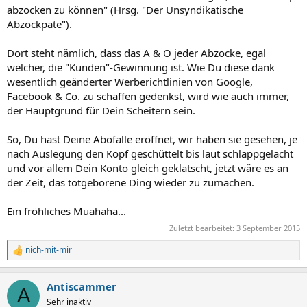
abzocken zu können" (Hrsg. "Der Unsyndikatische
Abzockpate").
Dort steht nämlich, dass das A & O jeder Abzocke, egal
welcher, die "Kunden"-Gewinnung ist. Wie Du diese dank
wesentlich geänderter Werberichtlinien von Google,
Facebook & Co. zu schaffen gedenkst, wird wie auch immer,
der Hauptgrund für Dein Scheitern sein.
So, Du hast Deine Abofalle eröffnet, wir haben sie gesehen, je
nach Auslegung den Kopf geschüttelt bis laut schlappgelacht
und vor allem Dein Konto gleich geklatscht, jetzt wäre es an
der Zeit, das totgeborene Ding wieder zu zumachen.
Ein fröhliches Muahaha...
Zuletzt bearbeitet:
3 September 2015
nich-mit-mir
R
e
a
Antiscammer
k
A
t
Sehr inaktiv