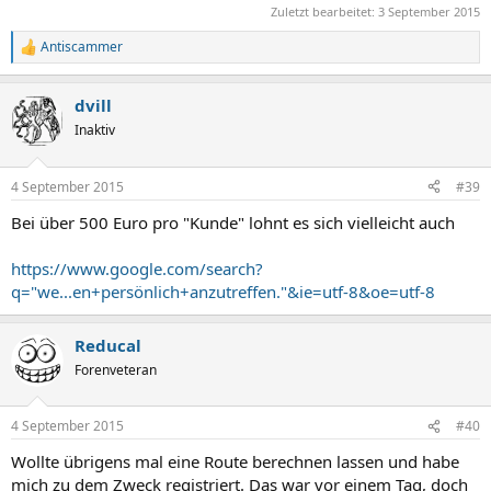
Zuletzt bearbeitet:
3 September 2015
Antiscammer
R
e
a
dvill
k
t
Inaktiv
i
o
n
4 September 2015
#39
e
n
Bei über 500 Euro pro "Kunde" lohnt es sich vielleicht auch
:
https://www.google.com/search?
q="we...en+persönlich+anzutreffen."&ie=utf-8&oe=utf-8
Reducal
Forenveteran
4 September 2015
#40
Wollte übrigens mal eine Route berechnen lassen und habe
mich zu dem Zweck registriert. Das war vor einem Tag, doch