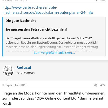
http://www.verbraucherzentrale-
nied...ersachsen.de/abzockalarm-routenplaner-24-info
Die gute Nachricht
Sie müssen den Betrag nicht bezahlen!
Der "Registrieren"-Button verstößt gegen die seit Mitte 2012
geltenden Regeln zur Buttonlösung. Der Anbieter muss deutlich
machen, dass bei der Registrierung ein kostenpflichtiger Vertrag
zustande kommt. Nur wenn Sie als Verbraucher ausdrücklich
Zum Vergrößern anklicken....
bestätigen, sich zu einer Zahlung zu verpflichten, beginnt ein
Vertragsverhältnis. Das bedeutet für Sie: Sie haben keinen Vertrag
geschlossen! Überweisen Sie das Geld nicht!
Reducal
Forenveteran
3 September 2015
#29
Frage an die Mods: könnte man den Threadtitel umbenennen,
zumindest so, dass "ODV Online Content Ltd." darin erwähnt
wird?