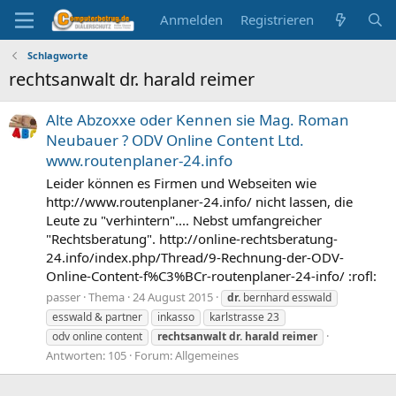
Anmelden
Registrieren
Schlagworte
rechtsanwalt dr. harald reimer
Alte Abzoxxe oder Kennen sie Mag. Roman
Neubauer ? ODV Online Content Ltd.
www.routenplaner-24.info
Leider können es Firmen und Webseiten wie
http://www.routenplaner-24.info/ nicht lassen, die
Leute zu "verhintern".... Nebst umfangreicher
"Rechtsberatung". http://online-rechtsberatung-
24.info/index.php/Thread/9-Rechnung-der-ODV-
Online-Content-f%C3%BCr-routenplaner-24-info/ :rofl:
passer
Thema
24 August 2015
dr.
bernhard esswald
esswald & partner
inkasso
karlstrasse 23
odv online content
rechtsanwalt
dr.
harald
reimer
Antworten: 105
Forum:
Allgemeines