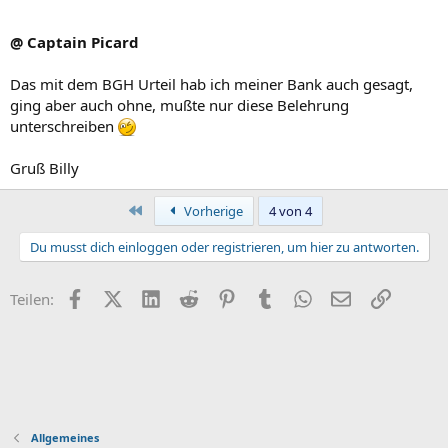
@ Captain Picard
Das mit dem BGH Urteil hab ich meiner Bank auch gesagt,
ging aber auch ohne, mußte nur diese Belehrung
unterschreiben
Gruß Billy
Erste
Vorherige
4 von 4
Du musst dich einloggen oder registrieren, um hier zu antworten.
Facebook
X (Twitter)
LinkedIn
Reddit
Pinterest
Tumblr
WhatsApp
E-Mail
Link
Teilen:
Allgemeines