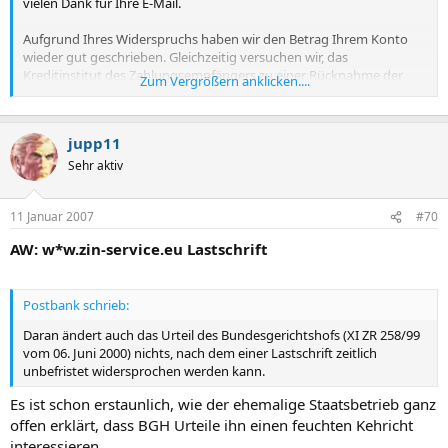
vielen Dank für Ihre E-Mail.
Aufgrund Ihres Widerspruchs haben wir den Betrag Ihrem Konto
wieder gut geschrieben. Gleichzeitig versuchen wir, das
Kreditinstitut des Zahlungsempfängers zu einer Rücknahme der
Zum Vergrößern anklicken....
Lastschrift zu bewegen.
Durch das Lastschriftabkommen zwischen den Kreditinstituten ist
jupp11
das Kreditinstitut des Zahlungsempfängers berechtigt, die
Rücknahme der Lastschrift zu verweigern, wenn - wie bei Ihrer
Sehr aktiv
Lastschrift - zwischen der Lastbuchung und der Rückgabe mehr als
sechs Wochen vergangen sind. Daran ändert auch das Urteil des
11 Januar 2007
#70
Bundesgerichtshofs (XI ZR 258/99 vom 06. Juni 2000) nichts, nach
dem einer Lastschrift zeitlich unbefristet widersprochen werden
AW: w*w.zin-service.eu Lastschrift
kann.
Bitte haben Sie Verständnis dafür, dass wir bei einer negativen
Postbank schrieb:
Nachricht vom Empfängerinstitut den Lastschriftbetrag wieder von
Ihrem Konto abbuchen werden. Grundlage hierfür ist Nr. 11 (4)
Daran ändert auch das Urteil des Bundesgerichtshofs (XI ZR 258/99
unserer Allgemeinen Geschäftsbedingungen, da Sie der
vom 06. Juni 2000) nichts, nach dem einer Lastschrift zeitlich
Einzugsermächtigungs-Lastschrift nicht unverzüglich
unbefristet widersprochen werden kann.
widersprochen haben.
Es ist schon erstaunlich, wie der ehemalige Staatsbetrieb ganz
Wir hoffen, dass sich die Angelegenheit in Ihrem Sinne regeln wird
offen erklärt, dass BGH Urteile ihn einen feuchten Kehricht
und freuen uns, wenn Sie auch in Zukunft mit uns zufrieden sind.
interessieren