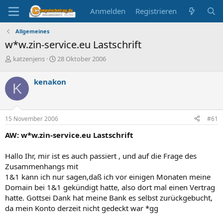
Anmelden
Registrieren
Allgemeines
w*w.zin-service.eu Lastschrift
E
E
katzenjens
28 Oktober 2006
r
r
s
s
kenakon
K
t
t
e
e
l
l
l
l
15 November 2006
#61
e
t
r
a
AW: w*w.zin-service.eu Lastschrift
m
Hallo Ihr, mir ist es auch passiert , und auf die Frage des
Zusammenhangs mit
1&1 kann ich nur sagen,daß ich vor einigen Monaten meine
Domain bei 1&1 gekündigt hatte, also dort mal einen Vertrag
hatte. Gottsei Dank hat meine Bank es selbst zurückgebucht,
da mein Konto derzeit nicht gedeckt war *gg