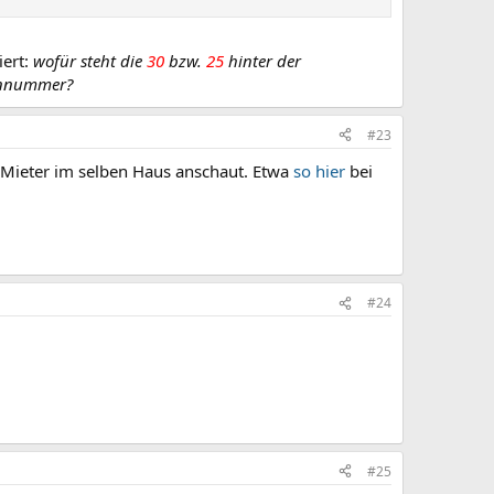
iert:
wofür steht die
30
bzw.
25
hinter der
tennummer?
#23
 Mieter im selben Haus anschaut. Etwa
so hier
bei
#24
#25