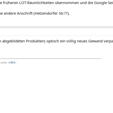
ie früheren LOT-Räumlichkeiten übernommen und die Google-Seite
ne andere Anschrift (Hetzendorfer Str.??).
 abgebildeten Produkten) optisch ein völlig neues Gewand verpas
__________________________________________________________
s siehe
>HIER<