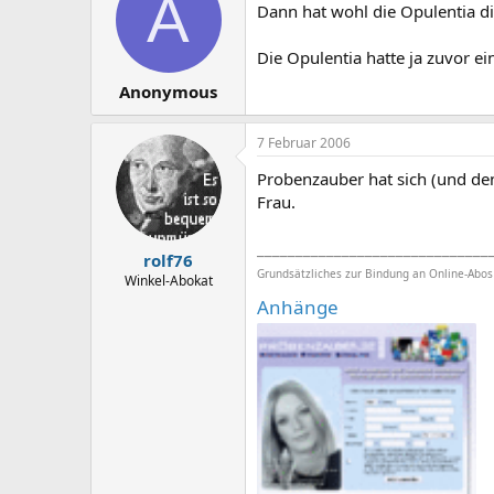
A
Dann hat wohl die Opulentia d
Die Opulentia hatte ja zuvor ei
Anonymous
7 Februar 2006
Probenzauber hat sich (und den
Frau.
______________________________
rolf76
Grundsätzliches zur Bindung an Online-Abo
Winkel-Abokat
Anhänge