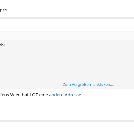
 ??
GmbH
Zum Vergrößern anklicken....
?
fens Wien hat LOT eine
andere Adresse
.