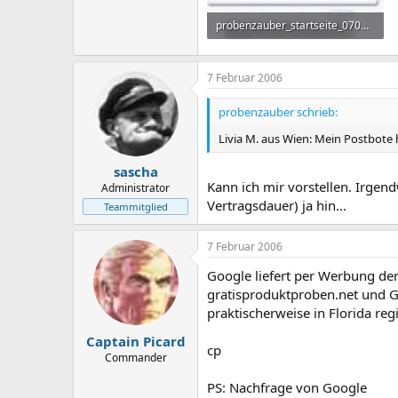
probenzauber_startseite_070206.gif
104,4 KB · Aufrufe: 791
7 Februar 2006
probenzauber schrieb:
Livia M. aus Wien: Mein Postbote h
sascha
Kann ich mir vorstellen. Irge
Administrator
Vertragsdauer) ja hin...
Teammitglied
7 Februar 2006
Google liefert per Werbung de
gratisproduktproben.net und Gr
praktischerweise in Florida reg
Captain Picard
cp
Commander
PS: Nachfrage von Google