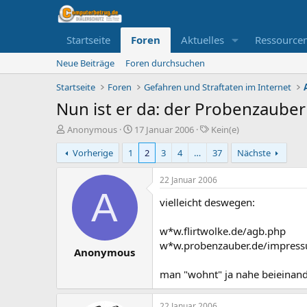
Startseite
Foren
Aktuelles
Ressource
Neue Beiträge
Foren durchsuchen
Startseite
Foren
Gefahren und Straftaten im Internet
Nun ist er da: der Probenzauber 
E
E
S
Anonymous
17 Januar 2006
Kein(e)
r
r
c
Vorherige
1
2
3
4
…
37
Nächste
s
s
h
t
t
l
e
e
a
22 Januar 2006
l
l
g
A
vielleicht deswegen:
l
l
w
e
t
o
r
a
r
w*w.flirtwolke.de/agb.php
m
t
w*w.probenzauber.de/impres
Anonymous
e
man "wohnt" ja nahe beieinan
22 Januar 2006