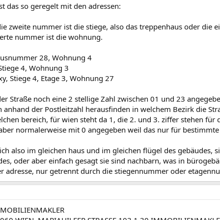
ist das so geregelt mit den adressen:
die zweite nummer ist die stiege, also das treppenhaus oder die
ierte nummer ist die wohnung.
, Hausnummer 28, Wohnung 4
, Stiege 4, Wohnung 3
 xy, Stiege 4, Etage 3, Wohnung 27
er Straße noch eine 2 stellige Zahl zwischen 01 und 23 angegebe
anhand der Postleitzahl herausfinden in welchem Bezirk die Straß
welchen bereich, für wien steht da 1, die 2. und 3. ziffer stehen für 
 aber normalerweise mit 0 angegeben weil das nur für bestimmte zu
ich also im gleichen haus und im gleichen flügel des gebäudes, s
es, oder aber einfach gesagt sie sind nachbarn, was in bürogebä
er adresse, nur getrennt durch die stiegennummer oder etage
MMOBILIENMAKLER
-1060 WIEN, MARIAHILFER STRASSE 103 1 30 IMMOBILIENMAKLE