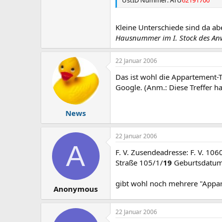
UstID Nummer: ATU
62191700
Kleine Unterschiede sind da a
Hausnummer im I. Stock des An
22 Januar 2006
Das ist wohl die Appartement-
Google. (Anm.: Diese Treffer h
News
22 Januar 2006
A
F. V. Zusendeadresse: F. V. 106
Straße 105/1/
19
Geburtsdatum:
gibt wohl noch mehrere "Appar
Anonymous
22 Januar 2006