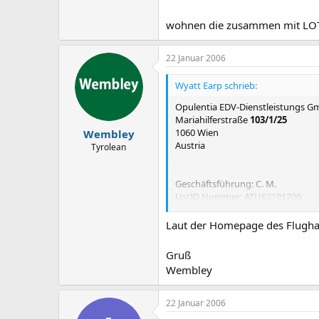
wohnen die zusammen mit LOT
22 Januar 2006
Wyatt Earp schrieb:
Opulentia EDV-Dienstleistungs 
Mariahilferstraße
103/1/25
1060 Wien
Wembley
Austria
Tyrolean
Geschäftsführung: C. M.
UstID Nummer: ATU62191700
wohnen die zusammen mit LOT ?
Laut der Homepage des Flugha
Gruß
Wembley
22 Januar 2006