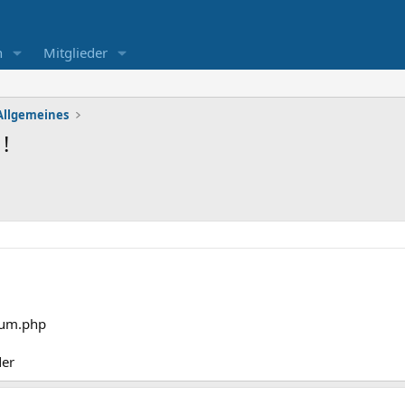
n
Mitglieder
Allgemeines
!
sum.php
der