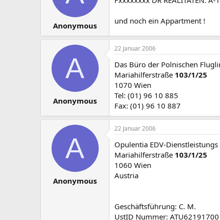
und noch ein Appartment !
Anonymous
22 Januar 2006
A
Das Büro der Polnischen Fluglin
Mariahilferstraße
103/1/25
1070 Wien
Tel: (01) 96 10 885
Anonymous
Fax: (01) 96 10 887
22 Januar 2006
A
Opulentia EDV-Dienstleistung
Mariahilferstraße
103/1/25
1060 Wien
Austria
Anonymous
Geschäftsführung: C. M.
UstID Nummer: ATU62191700