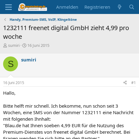
Anmelden
Registrieren
Handy, Premium-SMS, VoIP, Klingeltöne
1232111 freenet digital GmbH zieht 4,99 pro
woche
E
E
sumiri
16 Juni 2015
r
r
s
s
sumiri
S
t
t
e
e
l
l
l
l
16 Juni 2015
#1
e
t
r
a
Hallo,
m
Bitte helft mir schnell. Ich bekomme, nun schon seit 3
Wochen, eine SMS von der Nummer 1232111 eine Nachricht
mit folgenden Ihnhalt:
"Blau.de hat Ihnen soeben 4,99 EUR für die Nutzung des
Premium-Dienstes von freenet digital GmbH berechnet. Bei
Fragen wenden Sie sich bitte an den Partner."