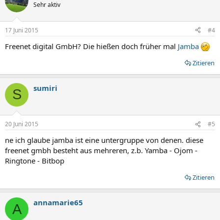
t
Sehr aktiv
i
o
n
17 Juni 2015
#4
e
n
Freenet digital GmbH? Die hießen doch früher mal
Jamba
:
Zitieren
sumiri
S
20 Juni 2015
#5
ne ich glaube jamba ist eine untergruppe von denen. diese
freenet gmbh besteht aus mehreren, z.b. Yamba - Ojom -
Ringtone - Bitbop
Zitieren
annamarie65
A