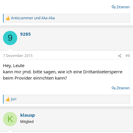
Zitieren
Antiscammer
und
Aka-Aka
R
e
a
9285
k
9
t
i
o
n
7 Dezember 2015
#8
e
n
Hey, Leute
:
kann mir jmd. bitte sagen, wie ich eine Drittanbietersperre
beim Provider einrichten kann?
Zitieren
Juri
R
e
a
klausp
k
K
t
Mitglied
i
o