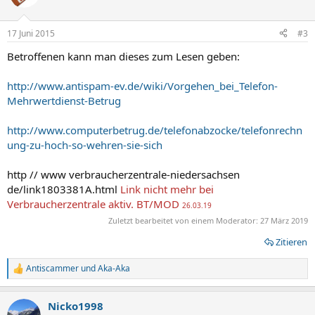
17 Juni 2015
#3
Betroffenen kann man dieses zum Lesen geben:
http://www.antispam-ev.de/wiki/Vorgehen_bei_Telefon-
Mehrwertdienst-Betrug
http://www.computerbetrug.de/telefonabzocke/telefonrechn
ung-zu-hoch-so-wehren-sie-sich
http // www verbraucherzentrale-niedersachsen
de/link1803381A.html
Link nicht mehr bei
Verbraucherzentrale aktiv. BT/MOD
26.03.19
Zuletzt bearbeitet von einem Moderator:
27 März 2019
Zitieren
Antiscammer
und
Aka-Aka
R
e
a
Nicko1998
k