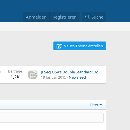
Anmelden
Registrieren
Suche
Neues Thema erstellen
n
Beiträge
[FSec] USA's Double Standard: Don't Hack Like the USA
1,2K
19 Januar 2015
Newsfeed
Filter