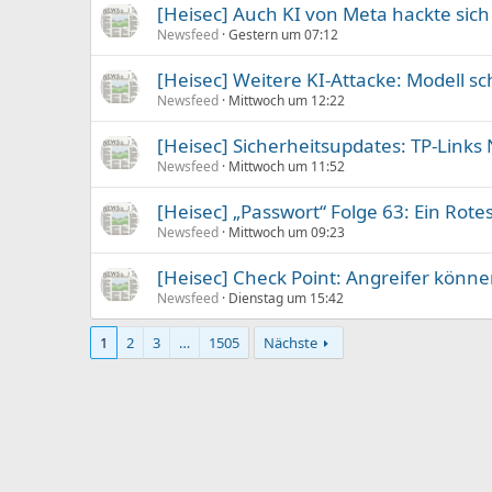
[Heisec] Auch KI von Meta hackte sich
Newsfeed
Gestern um 07:12
[Heisec] Weitere KI-Attacke: Modell s
Newsfeed
Mittwoch um 12:22
[Heisec] Sicherheitsupdates: TP-Link
Newsfeed
Mittwoch um 11:52
[Heisec] „Passwort“ Folge 63: Ein Rot
Newsfeed
Mittwoch um 09:23
[Heisec] Check Point: Angreifer kö
Newsfeed
Dienstag um 15:42
1
2
3
…
1505
Nächste