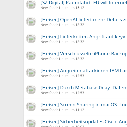
[SZ Digital] Raumfahrt: EU will Internet
Newsfeed
Heute um 15:12
[Heisec] OpenAI liefert mehr Details 
Newsfeed
Heute um 13:32
[Heisec] Lieferketten-Angriff auf key
Newsfeed
Heute um 13:32
[Heisec] Verschlüsselte iPhone-Backu
Newsfeed
Heute um 13:32
[Heisec] Angreifer attackieren IBM L
Newsfeed
Heute um 12:53
[Heisec] Durch Metabase-0day: Datenl
Newsfeed
Heute um 12:53
[Heisec] Screen Sharing in macOS: Lüc
Newsfeed
Heute um 11:12
[Heisec] Sicherheitsupdates Cisco: 
Newsfeed
Heute um 10:02