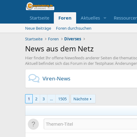
Startseite
Foren
Aktuelles
Ressource
Neue Beiträge
Foren durchsuchen
Startseite
Foren
Diverses
News aus dem Netz
Hier findet Ihr offene Newsfeeds anderer Seiten die thematisc
Aktuell befindet sich das Forum in der Testphase: Änderunge
Viren-News
1
2
3
…
1505
Nächste