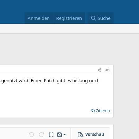
Anmelden
Registrieren
Suche
#1
sgenutzt wird. Einen Patch gibt es bislang noch
Zitieren
Vorschau
Entwurf speichern
llungen…
Rückgängig
Wiederholen
BBCode umschalten
Entwürfe