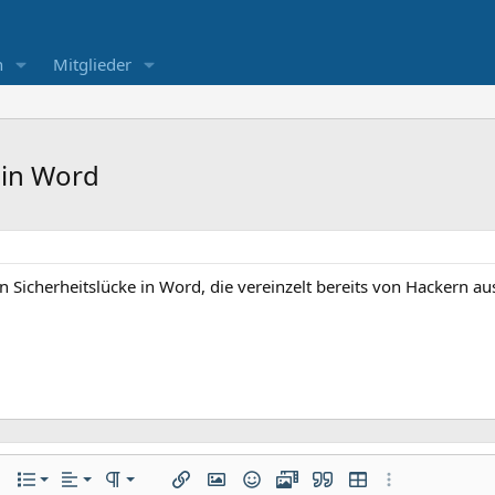
n
Mitglieder
 in Word
 Sicherheitslücke in Word, die vereinzelt bereits von Hackern au
Linksbündig
Normal
Nummerierte Liste
ere Einstellungen…
Liste
Ausrichtung
Paragraph format
Link einfügen
Bild einfügen
Smileys
Medien
Zitat
Tabelle einfügen
Weitere Einste