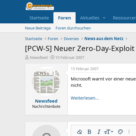
Startseite
Foren
Aktuelles
Ressource
Neue Beiträge
Foren durchsuchen
Startseite
Foren
Diverses
News aus dem Netz
[PCW-S] Neuer Zero-Day-Exploit
E
E
Newsfeed
15 Februar 2007
r
r
s
s
15 Februar 2007
t
t
Microsoft warnt vor einer neuen
e
e
l
l
nicht.
l
l
e
t
Weiterlesen...
Newsfeed
r
a
m
Nachrichtenbote
9
Formatierung entfernen
Fett
Kursiv
Schriftgröße
Textfarbe
Weit