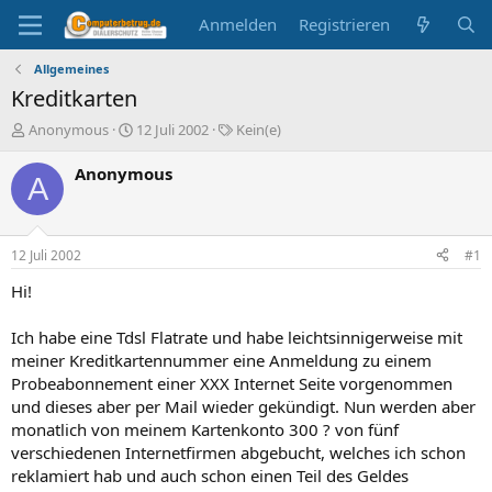
Anmelden
Registrieren
Allgemeines
Kreditkarten
E
E
S
Anonymous
12 Juli 2002
Kein(e)
r
r
c
s
s
h
Anonymous
A
t
t
l
e
e
a
l
l
g
l
l
w
12 Juli 2002
#1
e
t
o
r
a
r
Hi!
m
t
e
Ich habe eine Tdsl Flatrate und habe leichtsinnigerweise mit
meiner Kreditkartennummer eine Anmeldung zu einem
Probeabonnement einer XXX Internet Seite vorgenommen
und dieses aber per Mail wieder gekündigt. Nun werden aber
monatlich von meinem Kartenkonto 300 ? von fünf
verschiedenen Internetfirmen abgebucht, welches ich schon
reklamiert hab und auch schon einen Teil des Geldes