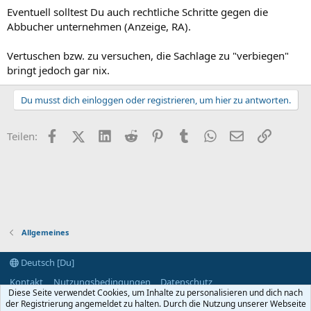
Eventuell solltest Du auch rechtliche Schritte gegen die
Abbucher unternehmen (Anzeige, RA).
Vertuschen bzw. zu versuchen, die Sachlage zu "verbiegen"
bringt jedoch gar nix.
Du musst dich einloggen oder registrieren, um hier zu antworten.
Facebook
X (Twitter)
LinkedIn
Reddit
Pinterest
Tumblr
WhatsApp
E-Mail
Link
Teilen:
Allgemeines
Deutsch [Du]
Kontakt
Nutzungsbedingungen
Datenschutz
Diese Seite verwendet Cookies, um Inhalte zu personalisieren und dich nach
Hilfe und Impressum
Start
R
der Registrierung angemeldet zu halten. Durch die Nutzung unserer Webseite
S