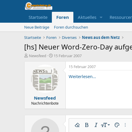
Startseite
Foren
Aktuelles
Ressource
Neue Beiträge
Foren durchsuchen
Startseite
Foren
Diverses
News aus dem Netz
[hs] Neuer Word-Zero-Day aufg
E
E
Newsfeed
15 Februar 2007
r
r
s
s
15 Februar 2007
t
t
Weiterlesen...
e
e
l
l
l
l
e
t
Newsfeed
r
a
m
Nachrichtenbote
9
Formatierung entfernen
Fett
Kursiv
Schriftgröße
Textfarbe
Weit