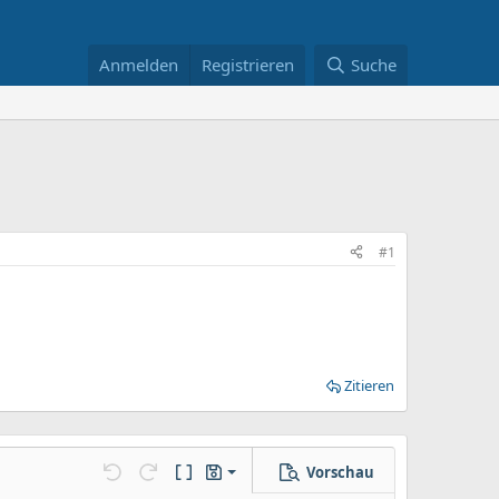
Anmelden
Registrieren
Suche
#1
Zitieren
Vorschau
Entwurf speichern
llungen…
Rückgängig
Wiederholen
BBCode umschalten
Entwürfe