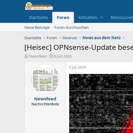
Startseite
Foren
Aktuelles
Ressource
Neue Beiträge
Foren durchsuchen
Startseite
Foren
Diverses
News aus dem Netz
[Heisec] OPNsense-Update beseit
E
E
Newsfeed
6 Juli 2026
r
r
s
s
6 Juli 2026
t
t
e
e
l
l
l
l
e
t
Newsfeed
r
a
m
Nachrichtenbote