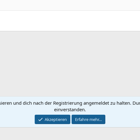
ink
sieren und dich nach der Registrierung angemeldet zu halten. Du
Kontakt
Nutzungsbe
einverstanden.
®
Community platform by XenForo
© 2010-2024 XenForo Ltd.
Akzeptieren
Erfahre mehr…
Breit