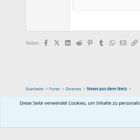
Tahoma
26
Times New Roman
Trebuchet MS
Verdana
Facebook
X (Twitter)
LinkedIn
Reddit
Pinterest
Tumblr
WhatsApp
E-Mail
L
Teilen:
Startseite
Foren
Diverses
News aus dem Netz
Diese Seite verwendet Cookies, um Inhalte zu personali
Deutsch [Du]