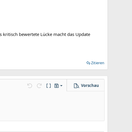
ls kritisch bewertete Lücke macht das Update
Zitieren
Vorschau
Entwurf speichern
llungen…
Rückgängig
Wiederholen
BBCode umschalten
Entwürfe
Entwurf löschen