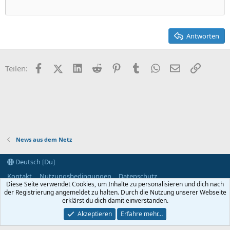
22
Times New Roman
26
Trebuchet MS
Antworten
Verdana
Facebook
X (Twitter)
LinkedIn
Reddit
Pinterest
Tumblr
WhatsApp
E-Mail
Link
Teilen:
News aus dem Netz
Deutsch [Du]
Kontakt
Nutzungsbedingungen
Datenschutz
Diese Seite verwendet Cookies, um Inhalte zu personalisieren und dich nach
Hilfe und Impressum
Start
R
der Registrierung angemeldet zu halten. Durch die Nutzung unserer Webseite
S
S
erklärst du dich damit einverstanden.
®
Community platform by XenForo
© 2010-2024 XenForo Ltd.
Akzeptieren
Erfahre mehr…
Breite
Abfragen
8
Zeit
0.0415s
Max. Speicher
2.93MB