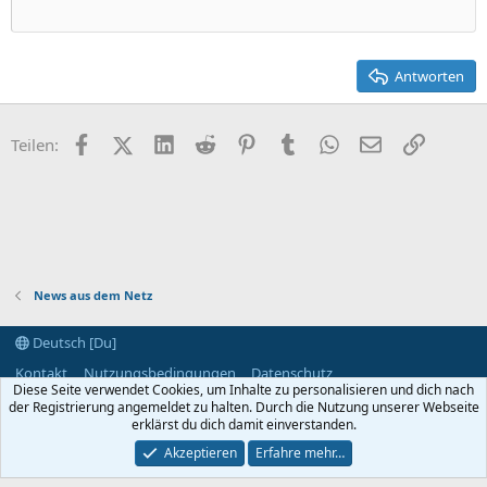
22
Times New Roman
26
Trebuchet MS
Antworten
Verdana
Facebook
X (Twitter)
LinkedIn
Reddit
Pinterest
Tumblr
WhatsApp
E-Mail
Link
Teilen:
News aus dem Netz
Deutsch [Du]
Kontakt
Nutzungsbedingungen
Datenschutz
Diese Seite verwendet Cookies, um Inhalte zu personalisieren und dich nach
Hilfe und Impressum
Start
R
der Registrierung angemeldet zu halten. Durch die Nutzung unserer Webseite
S
S
erklärst du dich damit einverstanden.
®
Community platform by XenForo
© 2010-2024 XenForo Ltd.
Akzeptieren
Erfahre mehr…
Breite
Abfragen
8
Zeit
0.0591s
Max. Speicher
2.93MB