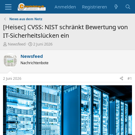
Anmelden
Registrieren
News aus dem Netz
[Heisec] CVSS: NIST schränkt Bewertung von
IT-Sicherheitslücken ein
E
E
Newsfeed
2 Juni 2026
r
r
s
s
Newsfeed
t
t
Nachrichtenbote
e
e
l
l
l
l
2 Juni 2026
#1
e
t
r
a
m