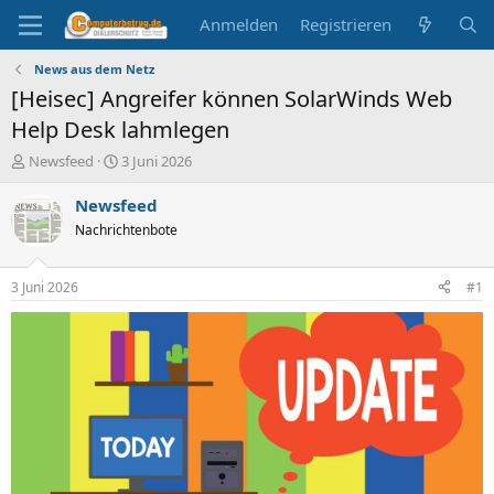
Anmelden
Registrieren
News aus dem Netz
[Heisec] Angreifer können SolarWinds Web
Help Desk lahmlegen
E
E
Newsfeed
3 Juni 2026
r
r
s
s
Newsfeed
t
t
Nachrichtenbote
e
e
l
l
l
l
3 Juni 2026
#1
e
t
r
a
m