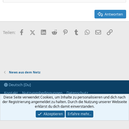
22
Times New Roman
26
Trebuchet MS
Antworten
Verdana
Facebook
X (Twitter)
LinkedIn
Reddit
Pinterest
Tumblr
WhatsApp
E-Mail
Link
Teilen:
News aus dem Netz
Deutsch [Du]
Kontakt
Nutzungsbedingungen
Datenschutz
Diese Seite verwendet Cookies, um Inhalte zu personalisieren und dich nach
Hilfe und Impressum
Start
R
der Registrierung angemeldet zu halten. Durch die Nutzung unserer Webseite
S
S
erklärst du dich damit einverstanden.
®
Community platform by XenForo
© 2010-2024 XenForo Ltd.
Akzeptieren
Erfahre mehr…
Breite
Abfragen
8
Zeit
0.0422s
Max. Speicher
2.94MB