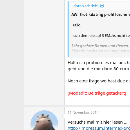
Edoran schrieb:
AW: Erotikdating profil löschen
Hallo,
nach dem die auf 3 EMalis nicht r
Sehr geehrte Damen und Herren,
hiermit mache ich von meinem Wi
Zur Löschung meiner Daten von sä
Sollte bis dahin das Profil imm
Hallo ich probiere es mal aus h
Mit freundlichen Grüßen
geht und die mir dann 80 euro 
Einen Tag später war es gelöscht.
Noch eine frage wo hast due di
OK... ich war kein VIP-ABO eingeg
[Modedit: Beiträge getackert]
Hoffe es hilft euch
MfG
11 November 2014
Edo
Versuchs mal mit hier lesen ...
http://impressum.intermax-gr