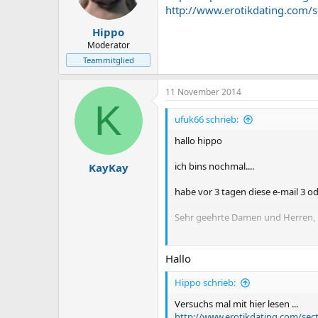
http://www.erotikdating.com/
Hippo
Moderator
Teammitglied
11 November 2014
K
ufuk66 schrieb:
hallo hippo
ich bins nochmal....
KayKay
habe vor 3 tagen diese e-mail 3 ode
Sehr geehrte Damen und Herren,
hiermit mache ich von meinem Wie
Zur Löschung meiner Daten von säm
Hallo
Sollte bis dahin das Profil immer
Hippo schrieb:
Mit freundlichen Grüßen
Versuchs mal mit hier lesen ...
http://www.erotikdating.com/sec