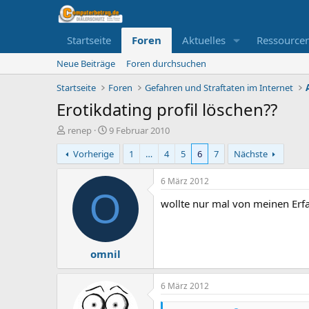
Startseite
Foren
Aktuelles
Ressource
Neue Beiträge
Foren durchsuchen
Startseite
Foren
Gefahren und Straftaten im Internet
Erotikdating profil löschen??
E
E
renep
9 Februar 2010
r
r
Vorherige
1
…
4
5
6
7
Nächste
s
s
t
t
e
e
6 März 2012
l
l
O
wollte nur mal von meinen Erfa
l
l
e
t
r
a
m
omnil
6 März 2012