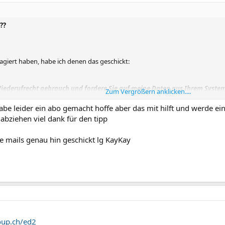
??
eagiert haben, habe ich denen das geschickt:
ederufrecht gebrauch und fordere Sie auf meine Daten aus Ihrem System
Zum Vergrößern anklicken....
mtlichen Seiten die Sie betreiben, setze ich Ihnen eine Frist von 14 Tagen
er noch existieren, werde ich einen Anwalt mit der Wahrnehmung meiner I
abe leider ein abo gemacht hoffe aber das mit hilft und werde ein
abziehen viel dank für den tipp
e mails genau hin geschickt lg KayKay
angen.
oup.ch/ed2