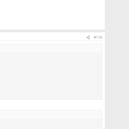
#116
r sofortiger Wirkung zu löschen.
essen beauftragen.