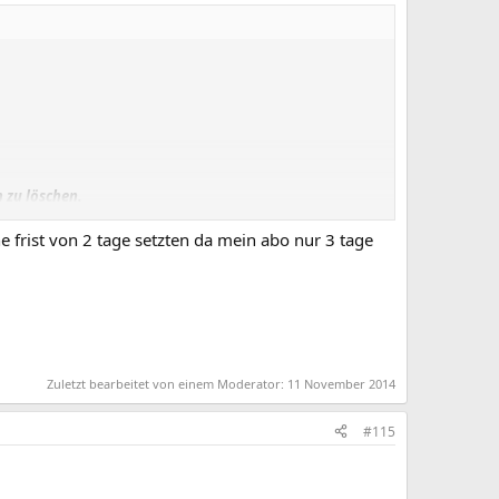
 zu löschen.
.
nteressen beauftragen.
e frist von 2 tage setzten da mein abo nur 3 tage
Zuletzt bearbeitet von einem Moderator:
11 November 2014
#115