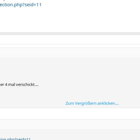
section.php?seid=11
r 4 mal verschickt....
Zum Vergrößern anklicken....
derufrecht gebrauch und fordere Sie auf meine Daten aus Ihrem System mi
tlichen Seiten die Sie betreiben, setze ich Ihnen eine Frist von 14 Tagen.
 noch existieren, werde ich einen Anwalt mit der Wahrnehmung meiner Inter
tion.php?seid=11