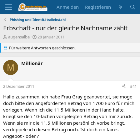
Anmelden
Registrieren
Phishing und Identitätsdiebstahl
Erbschaft - nur der gleiche Nachname zählt
E
E
augensalbe
28 Januar 2011
r
r
s
Für weitere Antworten geschlossen.
s
t
t
e
e
Millionär
l
l
M
l
l
e
t
r
a
2 Dezember 2011
#41
m
Hallo zusammen, ich habe Frau Gray geantwortet, sie möge
doch bitte den angeforderten Betrag von 1700 Euro für mich
vorlegen. Wenn ich die 11,5 Millionen in der Hand halte,
kriegt sie den 10-fachen vorgelegten Betrag von mir zurück.
Wenn sie mir die 11,5 Millionen persönlich vorbeibringt,
verdoppele ich diesen Betrag noch. Ist doch ein faires
Angebot - oder ?