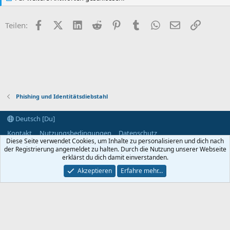
Facebook
X (Twitter)
LinkedIn
Reddit
Pinterest
Tumblr
WhatsApp
E-Mail
Link
Teilen:
Phishing und Identitätsdiebstahl
Deutsch [Du]
Kontakt
Nutzungsbedingungen
Datenschutz
Diese Seite verwendet Cookies, um Inhalte zu personalisieren und dich nach
Hilfe und Impressum
Start
R
der Registrierung angemeldet zu halten. Durch die Nutzung unserer Webseite
S
S
erklärst du dich damit einverstanden.
®
Community platform by XenForo
© 2010-2024 XenForo Ltd.
Akzeptieren
Erfahre mehr…
Breite
Abfragen
7
Zeit
0.1030s
Max. Speicher
3.34MB