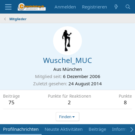
Anmelden
Registrieren
Mitglieder
Wuschel_MUC
Aus
München
Mitglied seit
6 Dezember 2006
Zuletzt gesehen
24 August 2014
Beiträge
Punkte für Reaktionen
Punkte
75
2
8
Finden
Profilnachrichten
Neuste Aktivitäten
Beiträge
Informati