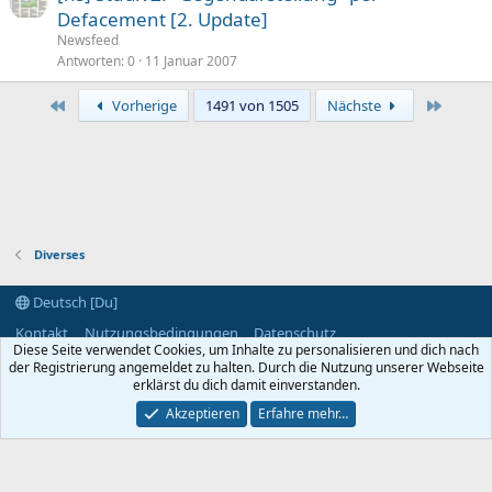
Defacement [2. Update]
Newsfeed
Antworten
0
11 Januar 2007
Erste
Letzte
Vorherige
1491 von 1505
Nächste
Diverses
Deutsch [Du]
Kontakt
Nutzungsbedingungen
Datenschutz
Diese Seite verwendet Cookies, um Inhalte zu personalisieren und dich nach
Hilfe und Impressum
Start
R
der Registrierung angemeldet zu halten. Durch die Nutzung unserer Webseite
S
S
erklärst du dich damit einverstanden.
®
Community platform by XenForo
© 2010-2024 XenForo Ltd.
Akzeptieren
Erfahre mehr…
Breite
Abfragen
10
Zeit
0.1963s
Max. Speicher
3.21MB