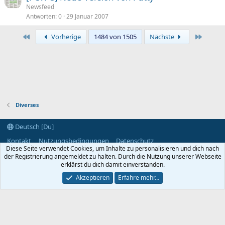
Newsfeed
Antworten
0
29 Januar 2007
Erste
Letzte
Vorherige
1484 von 1505
Nächste
Diverses
Deutsch [Du]
Kontakt
Nutzungsbedingungen
Datenschutz
Diese Seite verwendet Cookies, um Inhalte zu personalisieren und dich nach
Hilfe und Impressum
Start
R
der Registrierung angemeldet zu halten. Durch die Nutzung unserer Webseite
S
S
erklärst du dich damit einverstanden.
®
Community platform by XenForo
© 2010-2024 XenForo Ltd.
Akzeptieren
Erfahre mehr…
Breite
Abfragen
10
Zeit
0.1829s
Max. Speicher
3.21MB