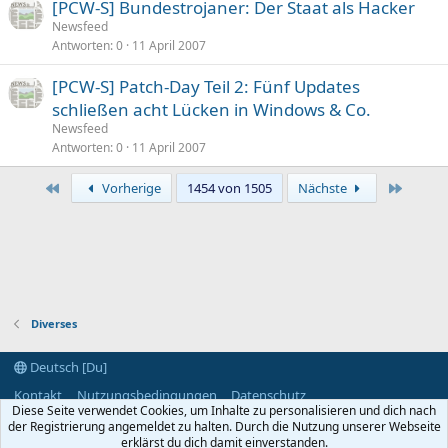
[PCW-S] Bundestrojaner: Der Staat als Hacker
Newsfeed
Antworten
0
11 April 2007
[PCW-S] Patch-Day Teil 2: Fünf Updates
schließen acht Lücken in Windows & Co.
Newsfeed
Antworten
0
11 April 2007
Erste
Letzte
Vorherige
1454 von 1505
Nächste
Diverses
Deutsch [Du]
Kontakt
Nutzungsbedingungen
Datenschutz
Diese Seite verwendet Cookies, um Inhalte zu personalisieren und dich nach
Hilfe und Impressum
Start
R
der Registrierung angemeldet zu halten. Durch die Nutzung unserer Webseite
S
S
erklärst du dich damit einverstanden.
®