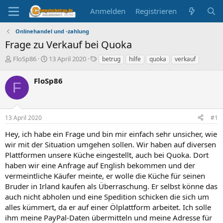
Anmelden
Registrieren
Onlinehandel und -zahlung
Frage zu Verkauf bei Quoka
E
E
S
FloSp86
13 April 2020
betrug
hilfe
quoka
verkauf
r
r
c
s
s
h
FloSp86
F
t
t
l
e
e
a
l
l
g
l
l
w
13 April 2020
#1
e
t
o
r
a
r
Hey, ich habe ein Frage und bin mir einfach sehr unsicher, wie
m
t
wir mit der Situation umgehen sollen. Wir haben auf diversen
e
Plattformen unsere Küche eingestellt, auch bei Quoka. Dort
haben wir eine Anfrage auf English bekommen und der
vermeintliche Käufer meinte, er wolle die Küche für seinen
Bruder in Irland kaufen als Überraschung. Er selbst könne das
auch nicht abholen und eine Spedition schicken die sich um
alles kümmert, da er auf einer Ölplattform arbeitet. Ich solle
ihm meine PayPal-Daten übermitteln und meine Adresse für