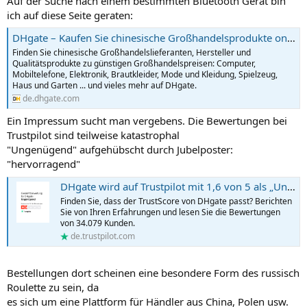
Auf der Suche nach einem bestimmten Bluetooth Gerät bin
ich auf diese Seite geraten:
DHgate – Kaufen Sie chinesische Großhandelsprodukte online bei chinesischen Lieferanten.
Finden Sie chinesische Großhandelslieferanten, Hersteller und
Qualitätsprodukte zu günstigen Großhandelspreisen: Computer,
Mobiltelefone, Elektronik, Brautkleider, Mode und Kleidung, Spielzeug,
Haus und Garten ... und vieles mehr auf DHgate.
de.dhgate.com
Ein Impressum sucht man vergebens. Die Bewertungen bei
Trustpilot sind teilweise katastrophal
"Ungenügend" aufgehübscht durch Jubelposter:
"hervorragend"
DHgate wird auf Trustpilot mit 1,6 von 5 als „Ungenügend“ bewertet
Finden Sie, dass der TrustScore von DHgate passt? Berichten
Sie von Ihren Erfahrungen und lesen Sie die Bewertungen
von 34.079 Kunden.
de.trustpilot.com
Bestellungen dort scheinen eine besondere Form des russisch
Roulette zu sein, da
es sich um eine Plattform für Händler aus China, Polen usw.