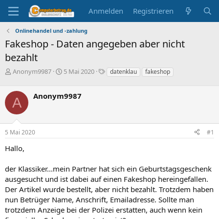
Anmelden
Registrieren
Onlinehandel und -zahlung
Fakeshop - Daten angegeben aber nicht
bezahlt
E
E
S
Anonym9987
5 Mai 2020
datenklau
fakeshop
r
r
c
s
s
h
Anonym9987
t
t
l
A
e
e
a
l
l
g
l
l
w
5 Mai 2020
#1
e
t
o
r
a
r
Hallo,
m
t
e
der Klassiker...mein Partner hat sich ein Geburtstagsgeschenk
ausgesucht und ist dabei auf einen Fakeshop hereingefallen.
Der Artikel wurde bestellt, aber nicht bezahlt. Trotzdem haben
nun Betrüger Name, Anschrift, Emailadresse. Sollte man
trotzdem Anzeige bei der Polizei erstatten, auch wenn kein