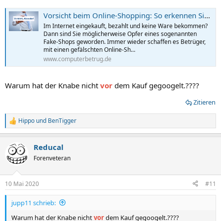
Vorsicht beim Online-Shopping: So erkennen Sie einen Fake-Shop
Im Internet eingekauft, bezahlt und keine Ware bekommen?
Dann sind Sie möglicherweise Opfer eines sogenannten
Fake-Shops geworden. Immer wieder schaffen es Betrüger,
mit einen gefälschten Online-Sh…
www.computerbetrug.de
Warum hat der Knabe nicht
vor
dem Kauf gegoogelt.????
Zitieren
Hippo
und
BenTigger
R
e
a
Reducal
k
t
Forenveteran
i
o
n
10 Mai 2020
#11
e
n
jupp11 schrieb:
:
Warum hat der Knabe nicht
vor
dem Kauf gegoogelt.????