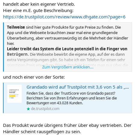
handelt aber kein eigener Vertrieb.
Hier eine m.E. gute Beschreibung:
https://de.trustpilot.com/review/www.dhgate.com?page=6
Teilweise
sind hier gute Produkte für gute Preise zu finden. Die
App und die Webseite bräuchten zwar mal eine grundlegende
Überarbeitung, aber vertrauenswürdig ist die Mehrheit der Händler
hier.
Leider treibt das System die Leute potenziell in die Finger von
Betrügern.
Die Webseite bewirbt die eigene App, auf der es dann
extra Vergünstigungen gibt. So habe ich ein Telefon für einen sehr
günstigen Preis erworben. Dieses Produkt konnte man nur über die
Zum Vergrößern anklicken....
App sehen. Das Produkt kam allerdings nie an. Das Konzept des
Betrügers war es, die Nutzer der App auszunutzen, da es nicht
und noch einer von der Sorte:
möglich ist, einen Disput über die App zu erstellen, der zur
Grandado wird auf Trustpilot mit 3,6 von 5 als „Akzeptabel“ bewertet
Rückerstattung des Geldes durch DHgate nötig ist. Das geht nur
über die Webseite.
Finden Sie, dass der TrustScore von Grandado passt?
Berichten Sie von Ihren Erfahrungen und lesen Sie die
Bewertungen von 43.028 Kunden.
de.trustpilot.com
Das Produkt wurde übrigens früher über ebay vertrieben. Der
Händler scheint rausgeflogen zu sein.