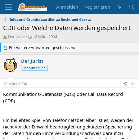
Anmelden
Registrieren
Infos und Grundsatzartikel zu Recht und Gesetz
CDR oder Welche Daten werden gespeichert
E
E
Der Jurist
18 März 2004
r
r
s
Für weitere Antworten geschlossen.
s
t
t
e
e
Der Jurist
l
l
Teammitglied
l
l
e
t
r
a
18 März 2004
#1
m
Kommunikations-Datensatz (KDS) oder Call Data Record
(CDR)
Ein beliebtes Spiel von Telefonnetzbetreiber ist es, wegen der
nicht vor der Einwahl beantragten ungekürzten Speicherung
der Daten für den Einzelverbindungsnachweis darauf zu