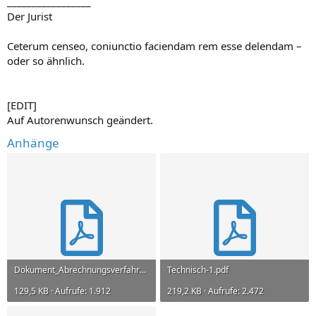
_________________
Der Jurist
Ceterum censeo, coniunctio faciendam rem esse delendam –
oder so ähnlich.
[EDIT]
Auf Autorenwunsch geändert.
Anhänge
Dokument_Abrechnungsverfahren_UAK_B_1.0.0-1.pdf
Technisch-1.pdf
129,5 KB · Aufrufe: 1.912
219,2 KB · Aufrufe: 2.472