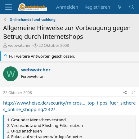
Anmelden
Registrieren
Onlinehandel und -zahlung
Allgemeine Hinweise zur Vorbeugung gegen
Betrug durch Internetshops
E
E
webwatcher
22 Oktober 2008
r
r
s
Für weitere Antworten geschlossen.
s
t
t
e
e
webwatcher
W
l
l
Forenveteran
l
l
e
t
r
a
22 Oktober 2008
#1
m
http://www.heise.de/security/micros..._top_tipps_fuer_sichere
s_online_shopping/242/
1. Gesunder Menschenverstand
2. Virenschutz und Phishing-Filter nutzen
3. URLs anschauen
4. Fokus auf vertrauenswürdige Anbieter