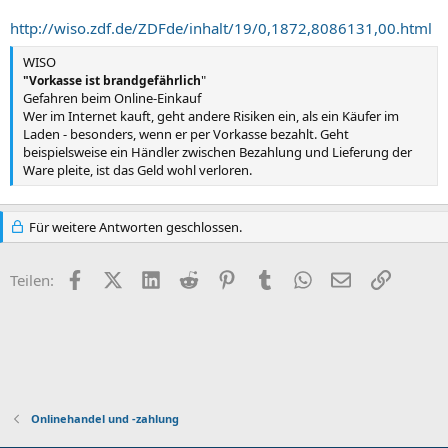
http://wiso.zdf.de/ZDFde/inhalt/19/0,1872,8086131,00.html
WISO
"
"Vorkasse ist brandgefährlich
Gefahren beim Online-Einkauf
Wer im Internet kauft, geht andere Risiken ein, als ein Käufer im
Laden - besonders, wenn er per Vorkasse bezahlt. Geht
beispielsweise ein Händler zwischen Bezahlung und Lieferung der
Ware pleite, ist das Geld wohl verloren.
Für weitere Antworten geschlossen.
Facebook
X (Twitter)
LinkedIn
Reddit
Pinterest
Tumblr
WhatsApp
E-Mail
Link
Teilen:
Onlinehandel und -zahlung