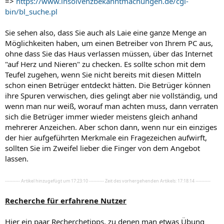
=>
https://www.insolvenzbekanntmachungen.de/cgi-
bin/bl_suche.pl
Sie sehen also, dass Sie auch als Laie eine ganze Menge an
Möglichkeiten haben, um einen Betreiber von Ihrem PC aus,
ohne dass Sie das Haus verlassen müssen, über das Internet
"auf Herz und Nieren" zu checken. Es sollte schon mit dem
Teufel zugehen, wenn Sie nicht bereits mit diesen Mitteln
schon einen Betrüger entdeckt hätten. Die Betrüger können
ihre Spuren verwischen, dies gelingt aber nie vollständig, und
wenn man nur weiß, worauf man achten muss, dann verraten
sich die Betrüger immer wieder meistens gleich anhand
mehrerer Anzeichen. Aber schon dann, wenn nur ein einziges
der hier aufgeführten Merkmale ein Fragezeichen aufwirft,
sollten Sie im Zweifel lieber die Finger von dem Angebot
lassen.
---------- Artikel hinzugefügt um 17:23:10 ---------- Zeit des vorhergehenden Artikels: 17:18:14 ----------
Recherche für erfahrene Nutzer
Hier ein paar Recherchetipps, zu denen man etwas Übung