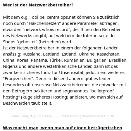
Wer ist der Netzwerkbetreiber?
Mit dem o.g. Tool bei centralops.net können Sie zusätzlich
noch durch "Häkchensetzen" andere Parameter abfragen,
etwa den "network whois record", der Ihnen den Betreiber
des Netzwerks angibt, auf welchem die Internetseite des
Shops "gehostet" (betrieben) wird.
Ist der Netzwerkbetreiber in einem der folgenden Länder
ansässig: Russland, Lettland, Estland, Ukraine, Kasachstan,
China, Korea, Panama, Türkei, Rumänien, Bulgarien, Brasilien,
Nigeria und andere westafrikanische Länder, dann ist das
zwar kein sicheres Indiz für Unseriösität, jedoch ein weiteres
"Fragezeichen". Denn in diesen Ländern gibt es leider
besonders oft unseriöse Netzwerkbetreiber, die entweder mit
den Betrügern paktieren und sogenanntes "bulletproof
hosting" (kugelsicheres Hosting) anbieten, wo man sich auf
Beschwerden taub stellt.
---------- Artikel hinzugefügt um 17:29:04 ---------- Zeit des vorhergehenden Artikels: 17:23:10 ----------
Was macht man, wenn man auf einen betrügerischen