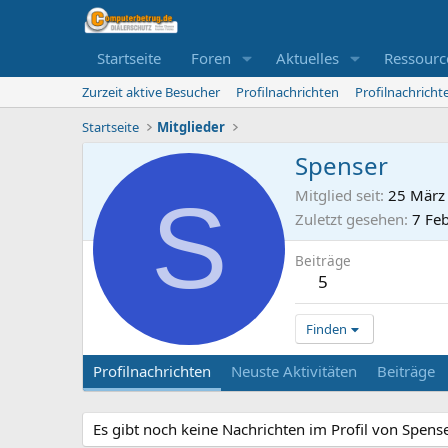
Startseite
Foren
Aktuelles
Ressourc
Zurzeit aktive Besucher
Profilnachrichten
Profilnachrich
Startseite
Mitglieder
Spenser
S
Mitglied seit
25 März
Zuletzt gesehen
7 Fe
Beiträge
5
Finden
Profilnachrichten
Neuste Aktivitäten
Beiträge
Es gibt noch keine Nachrichten im Profil von Spense