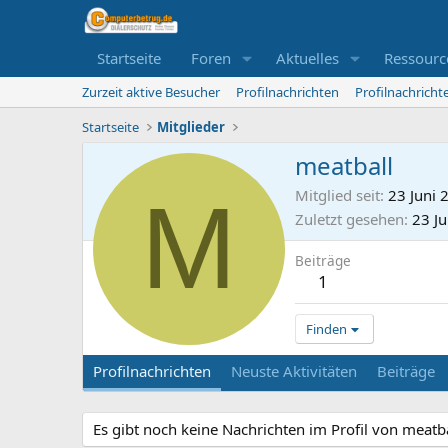
Startseite
Foren
Aktuelles
Ressourc
Zurzeit aktive Besucher
Profilnachrichten
Profilnachrich
Startseite
Mitglieder
meatball
M
Mitglied seit
23 Juni 
Zuletzt gesehen
23 J
Beiträge
1
Finden
Profilnachrichten
Neuste Aktivitäten
Beiträge
Es gibt noch keine Nachrichten im Profil von meatba