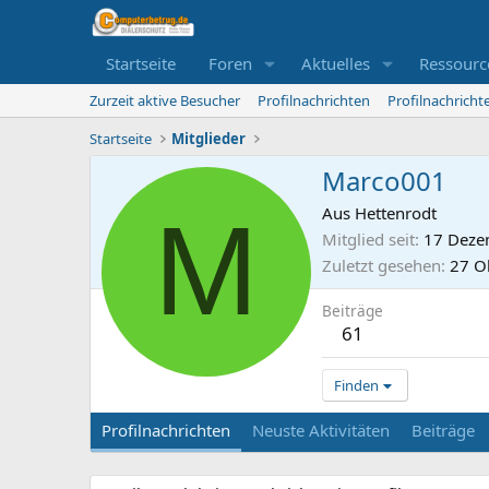
Startseite
Foren
Aktuelles
Ressourc
Zurzeit aktive Besucher
Profilnachrichten
Profilnachrich
Startseite
Mitglieder
Marco001
M
Aus
Hettenrodt
Mitglied seit
17 Deze
Zuletzt gesehen
27 O
Beiträge
61
Finden
Profilnachrichten
Neuste Aktivitäten
Beiträge