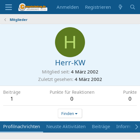
Anmelden
Registrieren
Mitglieder
H
Herr-KW
Mitglied seit
4 März 2002
Zuletzt gesehen
4 März 2002
Beiträge
Punkte für Reaktionen
Punkte
1
0
0
Finden
Profilnachrichten
Neuste Aktivitäten
Beiträge
Informati