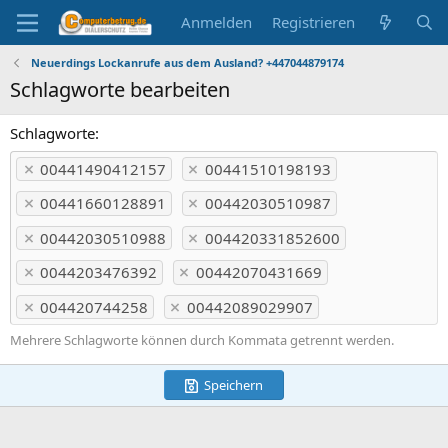
Anmelden
Registrieren
Neuerdings Lockanrufe aus dem Ausland? +447044879174
Schlagworte bearbeiten
Schlagworte
00441490412157
00441510198193
00441660128891
00442030510987
00442030510988
004420331852600
0044203476392
00442070431669
004420744258
00442089029907
Mehrere Schlagworte können durch Kommata getrennt werden.
Speichern