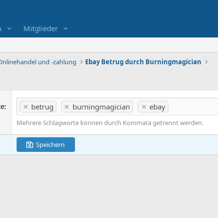
n
Mitglieder
Onlinehandel und -zahlung
Ebay Betrug durch Burningmagician
te
betrug
burningmagician
ebay
Mehrere Schlagworte können durch Kommata getrennt werden.
Speichern