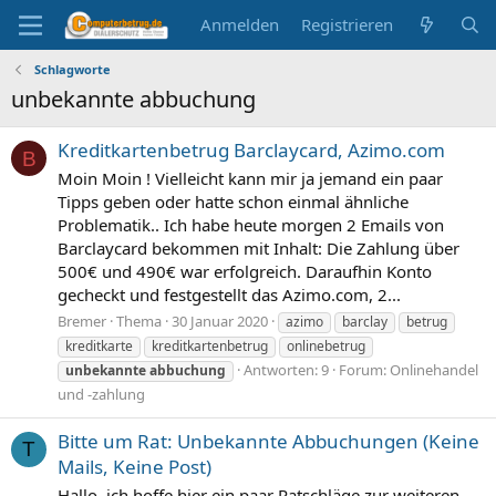
Anmelden
Registrieren
Schlagworte
unbekannte abbuchung
Kreditkartenbetrug Barclaycard, Azimo.com
B
Moin Moin ! Vielleicht kann mir ja jemand ein paar
Tipps geben oder hatte schon einmal ähnliche
Problematik.. Ich habe heute morgen 2 Emails von
Barclaycard bekommen mit Inhalt: Die Zahlung über
500€ und 490€ war erfolgreich. Daraufhin Konto
gecheckt und festgestellt das Azimo.com, 2...
Bremer
Thema
30 Januar 2020
azimo
barclay
betrug
kreditkarte
kreditkartenbetrug
onlinebetrug
Antworten: 9
Forum:
Onlinehandel
unbekannte
abbuchung
und -zahlung
Bitte um Rat: Unbekannte Abbuchungen (Keine
T
Mails, Keine Post)
Hallo, ich hoffe hier ein paar Ratschläge zur weiteren