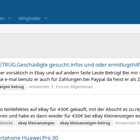
en
Mitglieder
G.Geschädigte gesucht.infos und oder ermitlugshilf
r vorsätzich in Ebay und auf andern Seite Leute Betrügt Bei mir 
e e-mal benutz er auch für Zahlungen bei Paypal da heist er als 
Antworten: 3
Forum:
Allgemeines
zeigen
betrug
as teildefektes auf eBay für 430€ gekauft, mit der Absicht es zu 
ieren und habe es dann wieder für 430€ bei eBay Kleinenzeigen ei
Antworten: 8
bzocke
ebay
kleinanzeigen
ebay
kleinanzeigen
betrug
artphone Huawei Pro 30