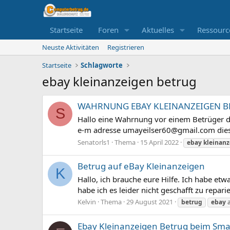
Startseite
Foren
Aktuelles
Ressourc
Neuste Aktivitäten
Registrieren
Startseite
Schlagworte
ebay kleinanzeigen betrug
WAHRNUNG EBAY KLEINANZEIGEN BETRU
S
Hallo eine Wahrnung vor einem Betrüger de
e-m adresse
umayeilser60@gmail.com
dies
Senatorls1
Thema
15 April 2022
ebay
kleinan
Betrug auf eBay Kleinanzeigen
K
Hallo, ich brauche eure Hilfe. Ich habe etw
habe ich es leider nicht geschafft zu repar
Kelvin
Thema
29 August 2021
betrug
ebay
a
Ebay Kleinanzeigen Betrug beim Sm