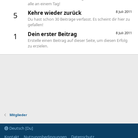
alle an einem Tag!
Kehre wieder zurück
8 Juli 2011
5
Du hast schon 30 Beiträge verfasst. Es scheint dir hier zu
gefallen!
Dein erster Beitrag
8 Juli 2011
1
Erstelle einen Beitrag auf dieser Seite, um diesen Erfolg
zu erzielen.
Mitglieder
Deutsch [Du]
Kontakt
Nutzungsbedingungen
Datenschutz