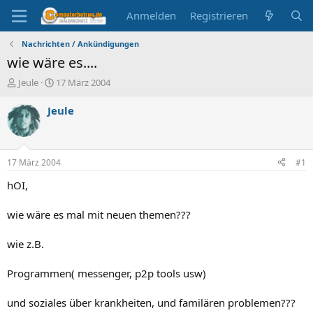
Anmelden
Registrieren
Nachrichten / Ankündigungen
wie wäre es....
E
E
Jeule
17 März 2004
r
r
s
s
Jeule
t
t
e
e
l
l
l
l
17 März 2004
#1
e
t
r
a
hOI,
m
wie wäre es mal mit neuen themen???
wie z.B.
Programmen( messenger, p2p tools usw)
und soziales über krankheiten, und familären problemen???