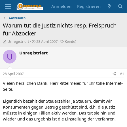
Anmelden
Registrieren
Gästebuch
Warum tut die Justiz nichts resp. Freispruch
für Abzocker
E
E
S
Unregistriert
28 April 2007
Kein(e)
r
r
c
s
s
h
Unregistriert
U
t
t
l
e
e
a
l
l
g
l
l
w
28 April 2007
#1
e
t
o
r
a
r
Vielen herzlichen Dank, Herr Rittelmeier, für Ihr tolle Internet-
m
t
Seite.
e
Eigentlich bezahlt der Steuerzahler ja Steuern, damit wir
Konsumenten gegen Betrug geschützt sind, d.h. die Justiz
müsste in einigen Fällen aktiv werden. Das tut sie hin und
wieder und das Ergebnis ist die Einstellung der Verfahren.