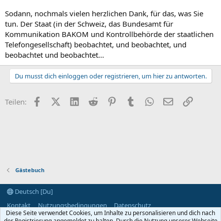
Sodann, nochmals vielen herzlichen Dank, für das, was Sie
tun. Der Staat (in der Schweiz, das Bundesamt für
Kommunikation BAKOM und Kontrollbehörde der staatlichen
Telefongesellschaft) beobachtet, und beobachtet, und
beobachtet und beobachtet...
Du musst dich einloggen oder registrieren, um hier zu antworten.
Facebook
X (Twitter)
LinkedIn
Reddit
Pinterest
Tumblr
WhatsApp
E-Mail
Link
Teilen:
Gästebuch
Deutsch [Du]
Kontakt
Nutzungsbedingungen
Datenschutz
Diese Seite verwendet Cookies, um Inhalte zu personalisieren und dich nach
Hilfe und Impressum
Start
R
der Registrierung angemeldet zu halten. Durch die Nutzung unserer Webseite
S