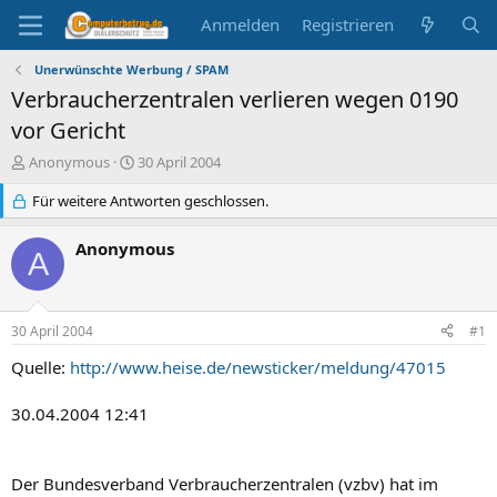
Anmelden
Registrieren
Unerwünschte Werbung / SPAM
Verbraucherzentralen verlieren wegen 0190
vor Gericht
E
E
Anonymous
30 April 2004
r
r
s
Für weitere Antworten geschlossen.
s
t
t
e
e
Anonymous
A
l
l
l
l
e
t
r
a
30 April 2004
#1
m
Quelle:
http://www.heise.de/newsticker/meldung/47015
30.04.2004 12:41
Der Bundesverband Verbraucherzentralen (vzbv) hat im