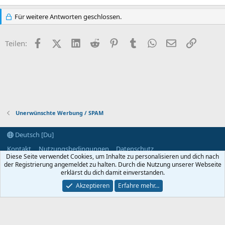
Für weitere Antworten geschlossen.
Facebook
X (Twitter)
LinkedIn
Reddit
Pinterest
Tumblr
WhatsApp
E-Mail
Link
Teilen:
Unerwünschte Werbung / SPAM
Deutsch [Du]
Kontakt
Nutzungsbedingungen
Datenschutz
Diese Seite verwendet Cookies, um Inhalte zu personalisieren und dich nach
Hilfe und Impressum
Start
R
der Registrierung angemeldet zu halten. Durch die Nutzung unserer Webseite
S
S
erklärst du dich damit einverstanden.
®
Community platform by XenForo
© 2010-2024 XenForo Ltd.
Akzeptieren
Erfahre mehr…
Breite
Abfragen
7
Zeit
0.0462s
Max. Speicher
2.88MB