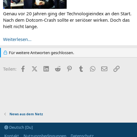
Genau vor 20 Jahren ging der Technologieindex an den Start.
Nach dem Dotcom-Crash sollte er seriöser wirken. Doch das
hielt nicht lange.
Weiterlesen...
Für weitere Antworten geschlossen.
Facebook
X (Twitter)
LinkedIn
Reddit
Pinterest
Tumblr
WhatsApp
E-Mail
Link
Teilen:
News aus dem Netz
Deutsch [Du]
Kontakt
Nutzungsbedingungen
Datenschutz