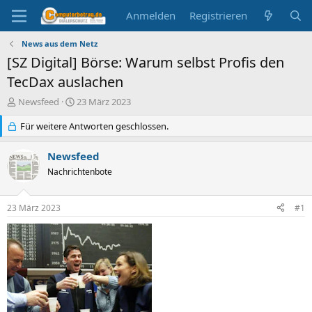
Anmelden
Registrieren
News aus dem Netz
[SZ Digital] Börse: Warum selbst Profis den
TecDax auslachen
E
E
Newsfeed
23 März 2023
r
r
s
Für weitere Antworten geschlossen.
s
t
t
e
e
Newsfeed
l
l
Nachrichtenbote
l
l
e
t
r
a
23 März 2023
#1
m