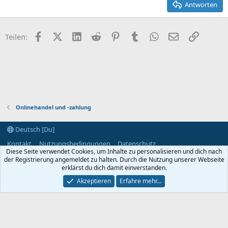
Antworten
Verdana
Facebook
X (Twitter)
LinkedIn
Reddit
Pinterest
Tumblr
WhatsApp
E-Mail
Link
Teilen:
Onlinehandel und -zahlung
Deutsch [Du]
Kontakt
Nutzungsbedingungen
Datenschutz
Diese Seite verwendet Cookies, um Inhalte zu personalisieren und dich nach
Hilfe und Impressum
Start
R
der Registrierung angemeldet zu halten. Durch die Nutzung unserer Webseite
S
S
erklärst du dich damit einverstanden.
®
Community platform by XenForo
© 2010-2024 XenForo Ltd.
Akzeptieren
Erfahre mehr…
Breite
Abfragen
8
Zeit
0.0563s
Max. Speicher
2.97MB