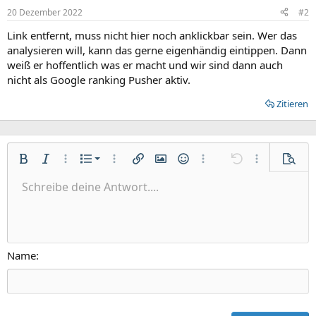
20 Dezember 2022
#2
Link entfernt, muss nicht hier noch anklickbar sein. Wer das
analysieren will, kann das gerne eigenhändig eintippen. Dann
weiß er hoffentlich was er macht und wir sind dann auch
nicht als Google ranking Pusher aktiv.
Zitieren
Nummerierte Liste
Fett
Kursiv
Weitere Einstellungen…
Liste
Weitere Einstellungen…
Link einfügen
Bild einfügen
Smileys
Weitere Einstellungen…
Rückgängig
Weitere Einst
Vorsch
Ungeordnete Liste
Schreibe deine Antwort....
Linksbündig
9
Normal
Entwurf speichern
Arial
Schriftgröße
Ausrichtung
Zitat
Wiederholen
Medien
BBCode umschalten
Textfarbe
Paragraph format
Tabelle einfügen
Formatierung entfernen
Schriftfamilie
Insert horizontal line
Entwürfe
Durchgestrichen
Spoiler
Unterstrichen
Code
Inline-Code
Inline-Spoiler
Einzug vergrößern
10
Entwurf löschen
Zentriert
Heading 1
Book Antiqua
Einzug verkleinern
12
Courier New
Rechtsbündig
Heading 2
15
Georgia
Justify text
Name
Heading 3
18
Tahoma
22
Times New Roman
26
Trebuchet MS