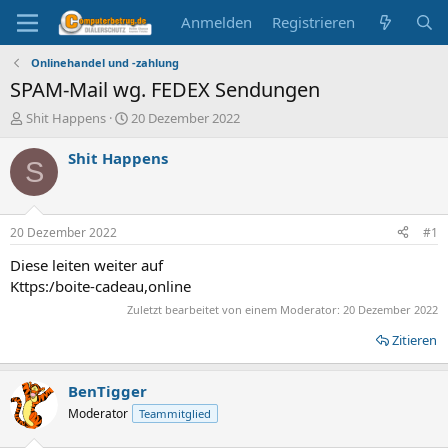
Anmelden
Registrieren
Onlinehandel und -zahlung
SPAM-Mail wg. FEDEX Sendungen
E
E
Shit Happens
20 Dezember 2022
r
r
s
s
Shit Happens
S
t
t
e
e
l
l
l
l
20 Dezember 2022
#1
e
t
r
a
Diese leiten weiter auf
m
Kttps:/boite-cadeau,online
Zuletzt bearbeitet von einem Moderator:
20 Dezember 2022
Zitieren
BenTigger
Moderator
Teammitglied