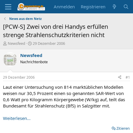
Anmelden
Registrieren
News aus dem Netz
[PCW-S] Zwei von drei Handys erfüllen
strenge Strahlenschutzkriterien nicht
E
E
Newsfeed
29 Dezember 2006
r
r
s
s
Newsfeed
t
t
Nachrichtenbote
e
e
l
l
l
l
29 Dezember 2006
#1
e
t
r
a
Laut einer Untersuchung von 814 marktüblichen Modellen
m
weisen nur 30,5 Prozent einen so genannten SAR-Wert von
0,6 Watt pro Kilogramm Körpergewebe (W/kg) auf, teilt das
Bundesamt für Strahlenschutz (BfS) in Salzgitter mit.
Weiterlesen...
Zitieren