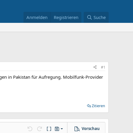
Anmelden
Registrieren
Suche
#1
rgen in Pakistan für Aufregung. Mobilfunk-Provider
Zitieren
Vorschau
Entwurf speichern
llungen…
Rückgängig
Wiederholen
BBCode umschalten
Entwürfe