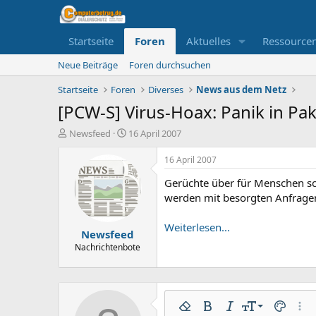
Startseite
Foren
Aktuelles
Ressource
Neue Beiträge
Foren durchsuchen
Startseite
Foren
Diverses
News aus dem Netz
[PCW-S] Virus-Hoax: Panik in Pak
E
E
Newsfeed
16 April 2007
r
r
s
s
16 April 2007
t
t
Gerüchte über für Menschen sch
e
e
l
l
werden mit besorgten Anfrage
l
l
e
t
Weiterlesen...
Newsfeed
r
a
m
Nachrichtenbote
9
Formatierung entfernen
Fett
Kursiv
Schriftgröße
Textfarbe
Weit