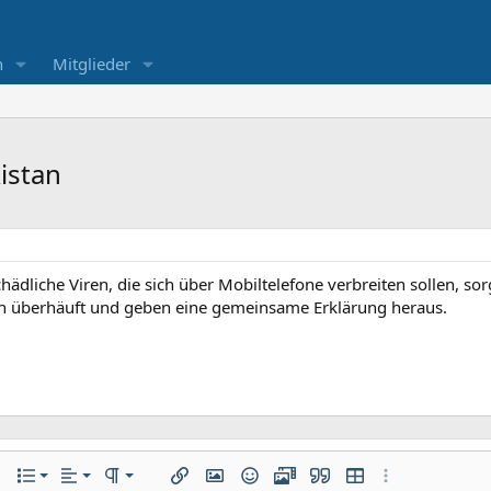
n
Mitglieder
istan
ädliche Viren, die sich über Mobiltelefone verbreiten sollen, so
n überhäuft und geben eine gemeinsame Erklärung heraus.
Linksbündig
Normal
Nummerierte Liste
ere Einstellungen…
Liste
Ausrichtung
Paragraph format
Link einfügen
Bild einfügen
Smileys
Medien
Zitat
Tabelle einfügen
Weitere Einste