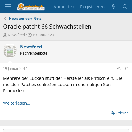
Anmelden
Registrieren
News aus dem Netz
Oracle patcht 66 Schwachstellen
E
E
Newsfeed
19 Januar 2011
r
r
s
s
Newsfeed
t
t
Nachrichtenbote
e
e
l
l
l
l
19 Januar 2011
#1
e
t
r
a
Mehrere der Lücken stuft der Hersteller als kritisch ein. Die
m
meisten Patches schließen Lücken in ehemaligen Sun-
Produkten.
Weiterlesen...
Zitieren