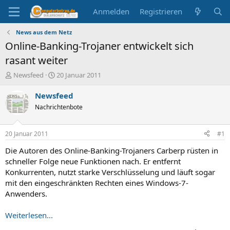
Anmelden
Registrieren
News aus dem Netz
Online-Banking-Trojaner entwickelt sich
rasant weiter
E
E
Newsfeed
20 Januar 2011
r
r
s
s
Newsfeed
t
t
Nachrichtenbote
e
e
l
l
l
l
20 Januar 2011
#1
e
t
r
a
Die Autoren des Online-Banking-Trojaners Carberp rüsten in
m
schneller Folge neue Funktionen nach. Er entfernt
Konkurrenten, nutzt starke Verschlüsselung und läuft sogar
mit den eingeschränkten Rechten eines Windows-7-
Anwenders.
Weiterlesen...