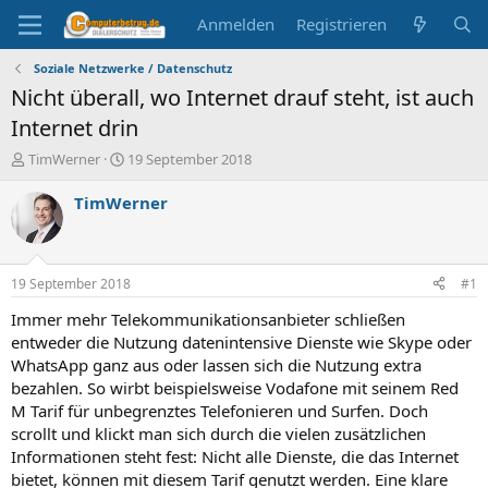
Anmelden
Registrieren
Soziale Netzwerke / Datenschutz
Nicht überall, wo Internet drauf steht, ist auch
Internet drin
E
E
TimWerner
19 September 2018
r
r
s
s
TimWerner
t
t
e
e
l
l
l
l
19 September 2018
#1
e
t
r
a
Immer mehr Telekommunikationsanbieter schließen
m
entweder die Nutzung datenintensive Dienste wie Skype oder
WhatsApp ganz aus oder lassen sich die Nutzung extra
bezahlen. So wirbt beispielsweise Vodafone mit seinem Red
M Tarif für unbegrenztes Telefonieren und Surfen. Doch
scrollt und klickt man sich durch die vielen zusätzlichen
Informationen steht fest: Nicht alle Dienste, die das Internet
bietet, können mit diesem Tarif genutzt werden. Eine klare