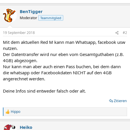
BenTigger
Moderator
Teammitglied
19 September 2018
#2
Mit dem aktuellen Red M kann man Whatsapp, facebook usw
nutzen.
Der Datentransfer wird nur eben vom Gesamtguthaben (z.B.
4GB) abgezogen.
Nur kann man aber auch einen Pass buchen, bei dem dann
die whatsapp oder Facebookdaten NICHT auf den 4GB
angerechnet werden.
Deine Infos sind entweder falsch oder alt.
Zitieren
Hippo
R
e
a
Heiko
k