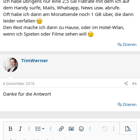
Ich habe übrigens nur eine 2,5 GB Flatrate mit dem ich auf
dem Handy surfe, Mails, Whatsapp, News usw. abrufe.
Oft habe ich dann am Monatsende noch 1 GB über, die dann
leider verfallen
Den Rest mache ich dann zu Hause, oder im Hotel-Wlan,
wenn ich Spielen oder Filme sehen will
Zitieren
TimWerner
6 Dezember 2018
#6
Danke für die Antwort
Zitieren
Nummerierte Liste
Fett
Kursiv
Weitere Einstellungen…
Liste
Weitere Einstellungen…
Link einfügen
Bild einfügen
Smileys
Weitere Einstellungen…
Rückgängig
Weitere Einst
Vorsch