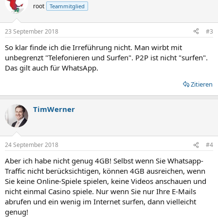
t
root
Teammitglied
i
o
n
23 September 2018
#3
e
n
So klar finde ich die Irreführung nicht. Man wirbt mit
:
unbegrenzt "Telefonieren und Surfen". P2P ist nicht "surfen".
Das gilt auch für WhatsApp.
Zitieren
TimWerner
24 September 2018
#4
Aber ich habe nicht genug 4GB! Selbst wenn Sie Whatsapp-
Traffic nicht berücksichtigen, können 4GB ausreichen, wenn
Sie keine Online-Spiele spielen, keine Videos anschauen und
nicht einmal Casino spiele. Nur wenn Sie nur Ihre E-Mails
abrufen und ein wenig im Internet surfen, dann vielleicht
genug!