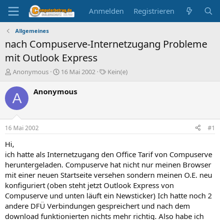
Anmelden
Registrieren
Allgemeines
nach Compuserve-Internetzugang Probleme
mit Outlook Express
E
E
S
Anonymous
16 Mai 2002
Kein(e)
r
r
c
s
s
h
Anonymous
A
t
t
l
e
e
a
l
l
g
l
l
w
16 Mai 2002
#1
e
t
o
r
a
r
Hi,
m
t
ich hatte als Internetzugang den Office Tarif von Compuserve
e
heruntergeladen. Compuserve hat nicht nur meinen Browser
mit einer neuen Startseite versehen sondern meinen O.E. neu
konfiguriert (oben steht jetzt Outlook Express von
Compuserve und unten läuft ein Newsticker) Ich hatte noch 2
andere DFÜ Verbindungen gespreichert und nach dem
download funktionierten nichts mehr richtig. Also habe ich