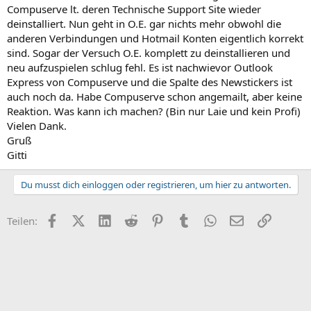
Compuserve lt. deren Technische Support Site wieder
deinstalliert. Nun geht in O.E. gar nichts mehr obwohl die
anderen Verbindungen und Hotmail Konten eigentlich korrekt
sind. Sogar der Versuch O.E. komplett zu deinstallieren und
neu aufzuspielen schlug fehl. Es ist nachwievor Outlook
Express von Compuserve und die Spalte des Newstickers ist
auch noch da. Habe Compuserve schon angemailt, aber keine
Reaktion. Was kann ich machen? (Bin nur Laie und kein Profi)
Vielen Dank.
Gruß
Gitti
Du musst dich einloggen oder registrieren, um hier zu antworten.
Facebook
X (Twitter)
LinkedIn
Reddit
Pinterest
Tumblr
WhatsApp
E-Mail
Link
Teilen: