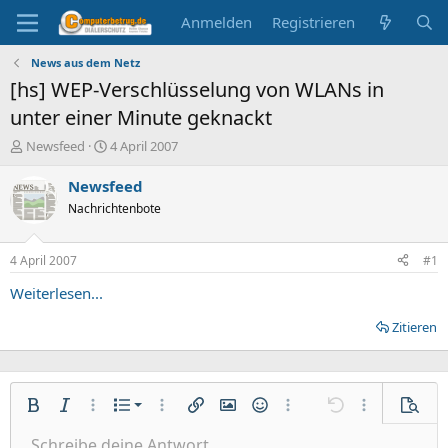
Anmelden
Registrieren
News aus dem Netz
[hs] WEP-Verschlüsselung von WLANs in
unter einer Minute geknackt
E
E
Newsfeed
4 April 2007
r
r
s
s
Newsfeed
t
t
Nachrichtenbote
e
e
l
l
l
l
4 April 2007
#1
e
t
r
a
Weiterlesen...
m
Zitieren
Nummerierte Liste
Fett
Kursiv
Weitere Einstellungen…
Liste
Weitere Einstellungen…
Link einfügen
Bild einfügen
Smileys
Weitere Einstellungen…
Rückgängig
Weitere Einst
Vorsch
Ungeordnete Liste
Schreibe deine Antwort....
Linksbündig
9
Normal
Entwurf speichern
Arial