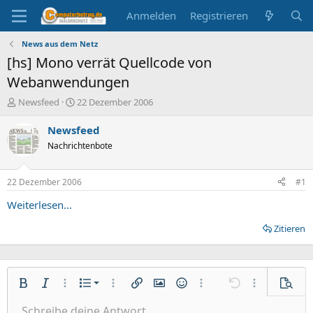
Anmelden
Registrieren
News aus dem Netz
[hs] Mono verrät Quellcode von
Webanwendungen
E
E
Newsfeed
22 Dezember 2006
r
r
s
s
Newsfeed
t
t
Nachrichtenbote
e
e
l
l
l
l
22 Dezember 2006
#1
e
t
r
a
Weiterlesen...
m
Zitieren
Nummerierte Liste
Fett
Kursiv
Weitere Einstellungen…
Liste
Weitere Einstellungen…
Link einfügen
Bild einfügen
Smileys
Weitere Einstellungen…
Rückgängig
Weitere Einst
Vorsch
Ungeordnete Liste
Schreibe deine Antwort....
Linksbündig
9
Normal
Entwurf speichern
Arial