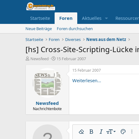
Startseite
Foren
Aktuelles
Ressource
Neue Beiträge
Foren durchsuchen
Startseite
Foren
Diverses
News aus dem Netz
[hs] Cross-Site-Scripting-Lücke i
E
E
Newsfeed
15 Februar 2007
r
r
s
s
15 Februar 2007
t
t
Weiterlesen...
e
e
l
l
l
l
e
t
Newsfeed
r
a
m
Nachrichtenbote
9
Formatierung entfernen
Fett
Kursiv
Schriftgröße
Textfarbe
Weit