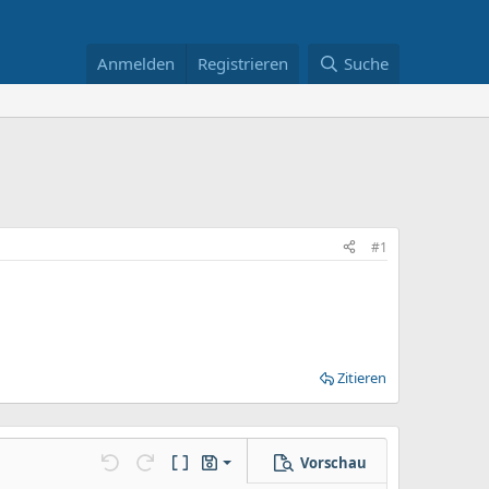
Anmelden
Registrieren
Suche
#1
Zitieren
Vorschau
Entwurf speichern
llungen…
Rückgängig
Wiederholen
BBCode umschalten
Entwürfe